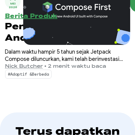
MEI
2026
Berita Produk
Pengembangan UI
Android adalah
Compose First
Dalam waktu hampir 5 tahun sejak Jetpack
Compose diluncurkan, kami telah berinvestasi
untuk menghadirkan semua fitur, performa, dan
Nick Butcher
•
2 menit waktu baca
alat yang Anda butuhkan untuk membuat UI yang
#Adaptif &Berbeda
luar biasa di berbagai perangkat Android.
Terus dapatkan