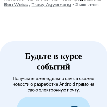
благодаря простому
расти. По мере масштабирования приложения
Ben Weiss
,
Tracy Agyemang
•
2 мин чтения
обновлению до R8.
команда разработчиков определила время
запуска приложения как критическую область
для улучшения, но опасалась, что это потребует
значительных изменений в коде.
Будьте в курсе
событий
Получайте еженедельно самые свежие
новости о разработке Android прямо на
свою электронную почту.