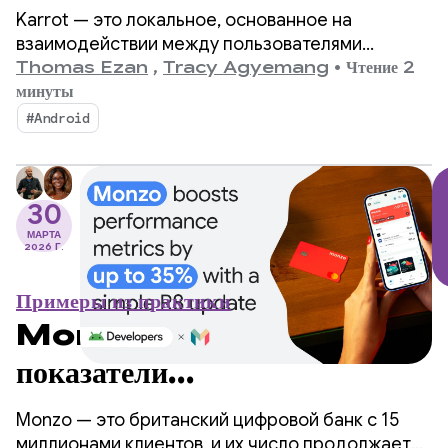
компания Karrot смогла
Karrot — это локальное, основанное на
увеличить продажи, внедрив
взаимодействии между пользователями
приложение-маркетплейс, позволяющее
Thomas Ezan
,
Tracy Agyemang
•
Чтение 2
функцию перевода менее чем
покупать, продавать и обмениваться товарами с
минуты
другими проверенными пользователями. С
за 2 недели.
#Android
момента запуска в Южной Корее в 2015 году
платформа расширилась на мировые рынки,
собрав более 43 миллионов
30
зарегистрированных пользователей.
МАРТА
2026 Г.
Примеры из практики
Monzo повышает
показатели
производительности до 35%
Monzo — это британский цифровой банк с 15
миллионами клиентов, и их число продолжает