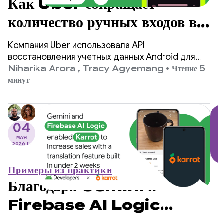
Как Uber сокращает
количество ручных входов в
систему на 4 миллиона в год
Компания Uber использовала API
благодаря API
восстановления учетных данных Android для
упрощения входа в систему на новых
Niharika Arora
,
Tracy Agyemang
•
Чтение 5
восстановления учетных
устройствах, прогнозируя сокращение
минут
количества ручных входов в систему на 4
данных
миллиона в год и повышение уровня удержания
пользователей.
04
МАЯ
2026 Г.
Примеры из практики
Благодаря Gemini и
Firebase AI Logic