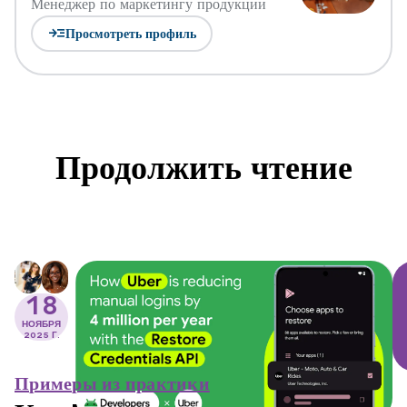
Менеджер по маркетингу продукции
read_more
Просмотреть профиль
Продолжить чтение
18
НОЯБРЯ
2025 Г.
Примеры из практики