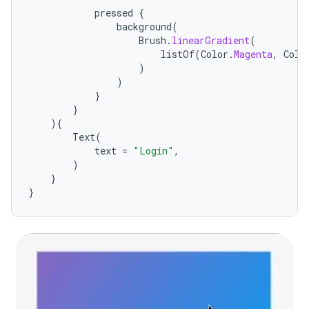
pressed
{
background
(
Brush
.
linearGradient
(
listOf
(
Color
.
Magenta
,
Colo
)
)
}
}
){
Text
(
text
=
"Login"
,
)
}
}