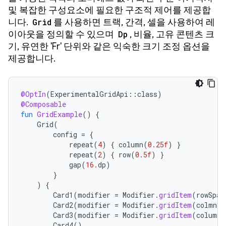
및 복잡한 구성요소에 필요한 구조적 제어를 제공합
니다.
Grid
를 사용하면 트랙, 간격, 셀을 사용하여 레
이아웃을 정의할 수 있으며
Dp
, 비율, 고유 콘텐츠 크
기, 유연한 'Fr' 단위와 같은 익숙한 크기 조정 옵션을
제공합니다.
@OptIn
(
ExperimentalGridApi
::
class
)
@Composable
fun
GridExample
()
{
Grid
(
config
=
{
repeat
(
4
)
{
column
(
0.25f
)
}
repeat
(
2
)
{
row
(
0.5f
)
}
gap
(
16.
dp
)
}
)
{
Card1
(
modifier
=
Modifier
.
gridItem
(
rowSpan
Card2
(
modifier
=
Modifier
.
gridItem
(
colmnSp
Card3
(
modifier
=
Modifier
.
gridItem
(
columnS
Card4
()