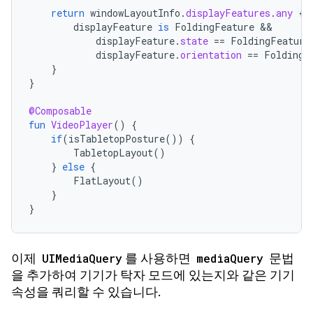
return
windowLayoutInfo
.
displayFeatures
.
any
{
displayFeature
is
FoldingFeature
displayFeature
.
state
==
FoldingFeature
displayFeature
.
orientation
==
FoldingF
}
}
@Composable
fun
VideoPlayer
()
{
if
(
isTabletopPosture
())
{
TabletopLayout
()
}
else
{
FlatLayout
()
}
}
이제
UIMediaQuery
를 사용하면
mediaQuery
문법
을 추가하여 기기가 탁자 모드에 있는지와 같은 기기
속성을 쿼리할 수 있습니다.