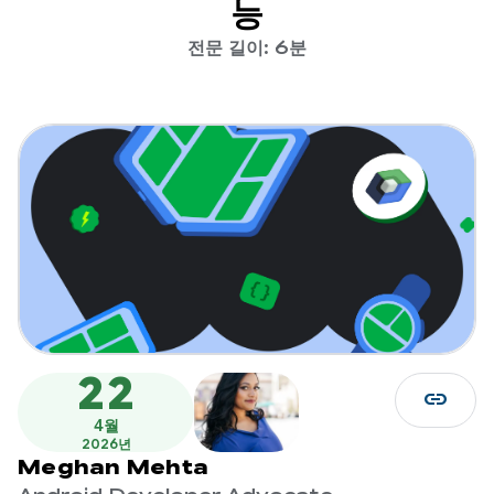
능
전문 길이: 6분
22
link
4월
2026년
Meghan Mehta