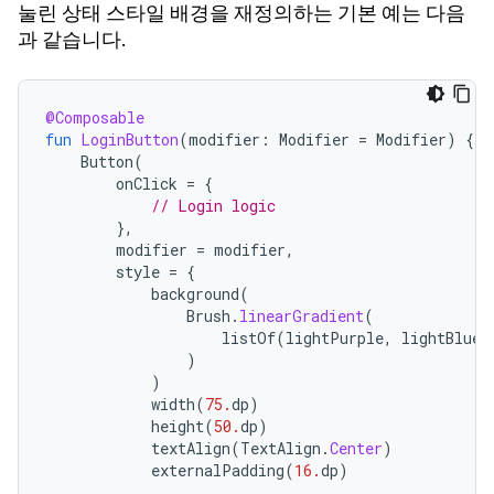
눌린 상태 스타일 배경을 재정의하는 기본 예는 다음
과 같습니다.
@Composable
fun
LoginButton
(
modifier
:
Modifier
=
Modifier
)
{
Button
(
onClick
=
{
// Login logic
},
modifier
=
modifier
,
style
=
{
background
(
Brush
.
linearGradient
(
listOf
(
lightPurple
,
lightBlue
)
)
)
width
(
75.
dp
)
height
(
50.
dp
)
textAlign
(
TextAlign
.
Center
)
externalPadding
(
16.
dp
)