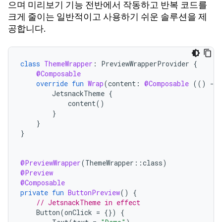
으며 미리보기 기능 전반에서 작동하고 반복 코드를
크게 줄이는 일반적이고 사용하기 쉬운 솔루션을 제
공합니다.
class
ThemeWrapper
:
PreviewWrapperProvider
{
@Composable
override
fun
Wrap
(
content
:
@Composable
(()
-
>
JetsnackTheme
{
content
()
}
}
}
@PreviewWrapper
(
ThemeWrapper
::
class
)
@Preview
@Composable
private
fun
ButtonPreview
()
{
// JetsnackTheme in effect
Button
(
onClick
=
{})
{