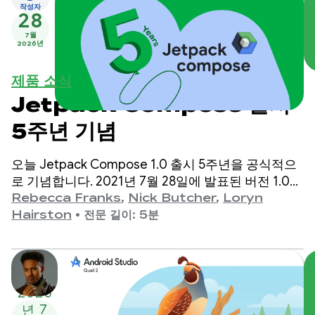
작성자
28
7월
2026년
제품 소식
Jetpack Compose 출시
5주년 기념
오늘 Jetpack Compose 1.0 출시 5주년을 공식적으
로 기념합니다. 2021년 7월 28일에 발표된 버전 1.0부
터 최신 1.11 출시까지 API가 수년에 걸쳐 크게 발전해
Rebecca Franks
,
Nick Butcher
,
Loryn
왔으며 이를 기념하는 시간을 갖습니다.
Hairston
•
전문 길이: 5분
2026
년 7