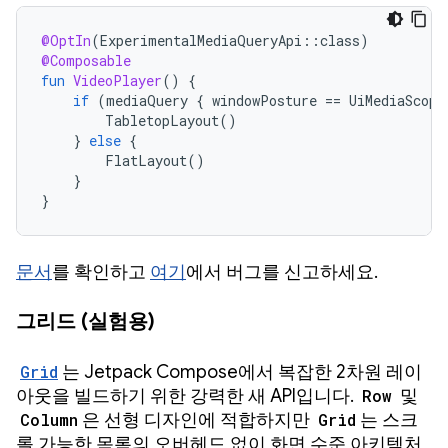
@OptIn
(
ExperimentalMediaQueryApi
::
class
)
@Composable
fun
VideoPlayer
()
{
if
(
mediaQuery
{
windowPosture
==
UiMediaScope
TabletopLayout
()
}
else
{
FlatLayout
()
}
}
문서
를 확인하고
여기
에서 버그를 신고하세요.
그리드 (실험용)
Grid
는 Jetpack Compose에서 복잡한 2차원 레이
아웃을 빌드하기 위한 강력한 새 API입니다.
Row
및
Column
은 선형 디자인에 적합하지만
Grid
는 스크
롤 가능한 목록의 오버헤드 없이 화면 수준 아키텍처