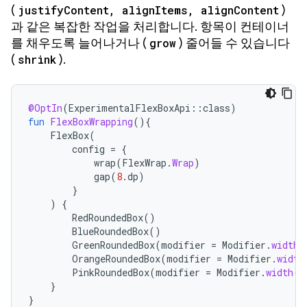
(
justifyContent, alignItems, alignContent
)
과 같은 복잡한 작업을 처리합니다. 항목이 컨테이너
를 채우도록 늘어나거나 (
grow
) 줄어들 수 있습니다
(
shrink
).
@OptIn
(
ExperimentalFlexBoxApi
::
class
)
fun
FlexBoxWrapping
(){
FlexBox
(
config
=
{
wrap
(
FlexWrap
.
Wrap
)
gap
(
8.
dp
)
}
)
{
RedRoundedBox
()
BlueRoundedBox
()
GreenRoundedBox
(
modifier
=
Modifier
.
width
(
OrangeRoundedBox
(
modifier
=
Modifier
.
width
PinkRoundedBox
(
modifier
=
Modifier
.
width
(
2
}
}