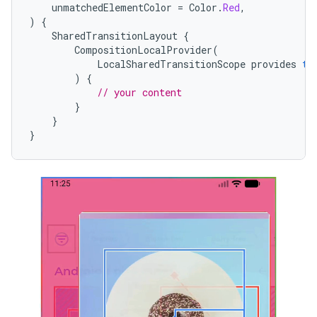
unmatchedElementColor
=
Color
.
Red
,
)
{
SharedTransitionLayout
{
CompositionLocalProvider
(
LocalSharedTransitionScope
provides
th
)
{
// your content
}
}
}