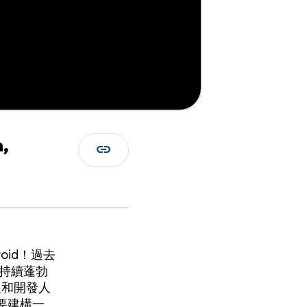
,
link
oid！過去
系統持續蓬勃
人和開發人
要建構一