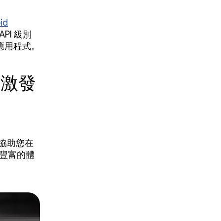
id
PI 級別
構的應用程式。
版可激發
協助您在
、更豐富的體