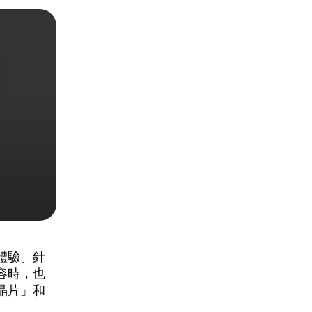
體驗。針
容時，也
晶片」
和