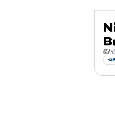
N
B
產品
read_more