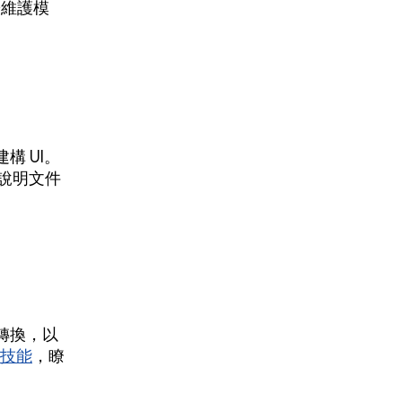
於維護模
構 UI。
的說明文件
行轉換，以
移技能
，瞭