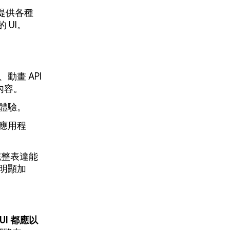
提供各種
 UI。
動畫 API
何內容。
的體驗。
式應用程
完整表達能
度明顯加
 UI 都應以