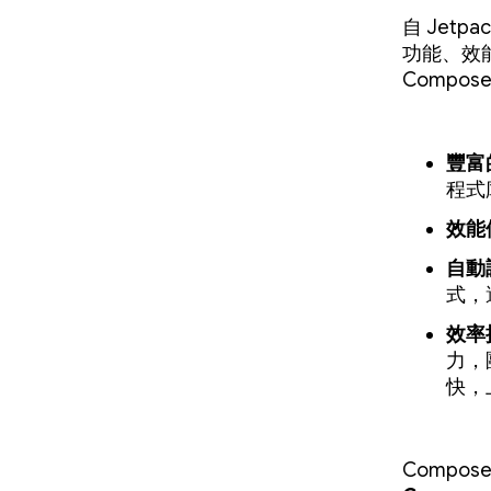
自 Jetpa
功能、效能
Compo
豐富
程式庫
效能
自動
式，
效率
力，
快，
Compos