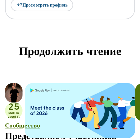
read_more
Просмотреть профиль
Продолжить чтение
25
МАРТА
2026 Г.
Сообщество
Представляем участников