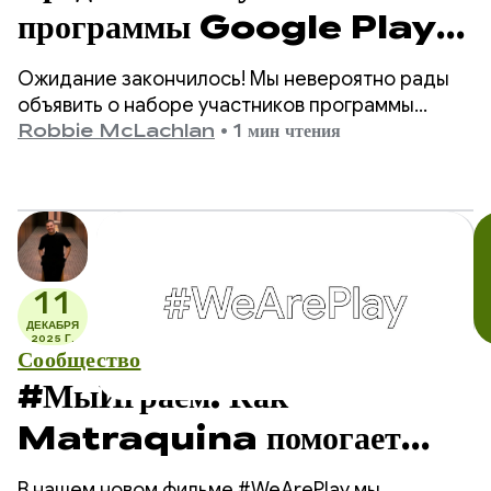
программы Google Play
Apps Accelerator
Ожидание закончилось! Мы невероятно рады
2026 года.
объявить о наборе участников программы
Google Play Apps Accelerator 2026 года.
Robbie McLachlan
•
1 мин чтения
11
ДЕКАБРЯ
2025 Г.
Сообщество
#МыИграем: Как
Matraquina помогает
невербальным детям
В нашем новом фильме #WeArePlay мы