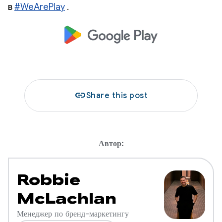
в
#WeArePlay
.
link
Share this post
Автор:
Robbie
McLachlan
Менеджер по бренд-маркетингу