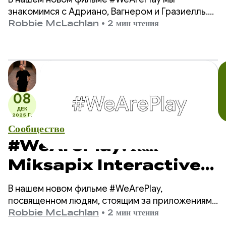
общаться
знакомимся с Адриано, Вагнером и Гразиелль.
Это трио создало Matraquinha, приложение,
Robbie McLachlan
•
2 мин чтения
помогающее тысячам невербальных детей в
более чем 80 странах мира общаться.
08
ДЕК
2025 Г.
Сообщество
#WeArePlay: Как
Miksapix Interactive
знакомит геймеров по всему
В нашем новом фильме #WeArePlay,
миру с древней саамской
посвященном людям, стоящим за приложениями
и играми в Google Play, мы знакомимся с
Robbie McLachlan
•
2 мин чтения
мифологией
Миккелем — основателем и генеральным