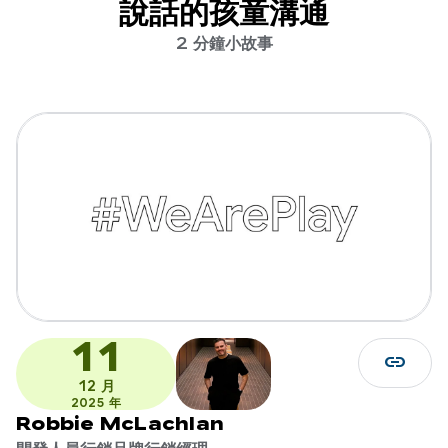
說話的孩童溝通
2 分鐘小故事
11
link
12 月
2025 年
Robbie McLachlan