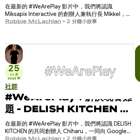
如何將古老的薩米神話帶給全
在最新的 #WeArePlay 影片中，我們將認識
球玩家
Miksapix Interactive 的創辦人兼執行長 Mikkel，一
同慶祝 Google Play 應用程式和遊戲幕後團隊的成
Robbie McLachlan
•
2 分鐘小故事
就。
25
11 月
2025 年
社群
#WeArePlay：解決晚餐難
題 - DELISH KITCHEN 如
何協助 1,300 萬名家庭廚師
在最新的 #WeArePlay 影片中，我們將認識 DELISH
KITCHEN 的共同創辦人 Chiharu，一同向 Google
Play 應用程式和遊戲幕後的開發人員致敬。
Robbie McLachlan
•
2 分鐘小故事