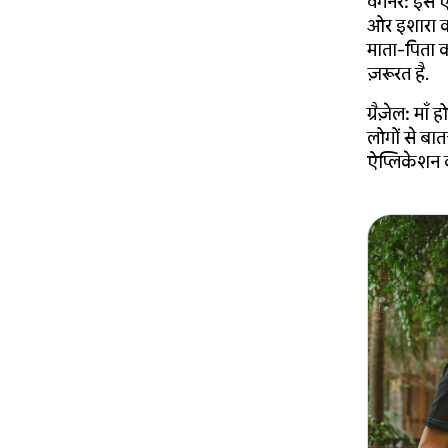
वैगनर
:
इस ऐप
ओर इशारा क
माता-पिता 
ज़रूरत है.
ग्रैज़ेल
:
माँ ह
लोगों से बा
ऐप्लिकेशन क