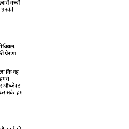
ारों बच्चों
ै. उनकी
ब्रियल.
 प्रेरणा
ा चला कि वह
 हमसे
र ऑब्जेक्ट
ा कर सके. हम