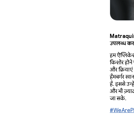
Matraquinh
उपलब्ध करा
हम ऐप्लिकेशन
किशोर होने प
और क्रियाएं
हैमबर्गर ख
है. इससे उन
और भी ज़्याद
जा सके.
#WeAreP