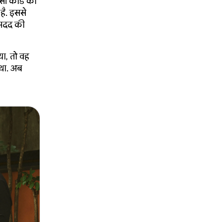
सी कार्ड की
है. इससे
 मदद की
या, तो वह
 था. अब