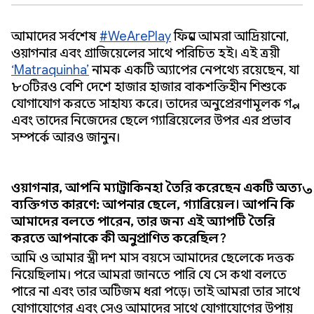
আমাদের সর্বশেষ
#WeArePlay
ফিল্মে আমরা আদ্রিয়ানো,
ওয়াগনার এবং গ্রাজিয়েলের সাথে পরিচিত হই। এই ত্রয়ী
‘Matraquinha’
নামক একটি অ্যাপের নেপথ্যে রয়েছেন, যা
৮০টিরও বেশি দেশে হাজার হাজার বাকশক্তিহীন শিশুকে
যোগাযোগ করতে সাহায্য করে। তাদের অনুপ্রেরণামূলক গল্প
এবং তাদের নিজেদের ছেলে গ্যাব্রিয়েলের উপর এর প্রভাব
সম্পর্কে আরও জানুন।
ওয়াগনার, আপনি ম্যাট্রাকিনহা তৈরি করেছেন একটি অত্যন্ত
ব্যক্তিগত কারণে: আপনার ছেলে, গ্যাব্রিয়েল। আপনি কি
আমাদের বলতে পারেন, তার জন্য এই অ্যাপটি তৈরি
করতে আপনাকে কী অনুপ্রাণিত করেছিল?
আমি ও আমার স্ত্রী দশ মাস বয়সে আমাদের ছেলেকে দত্তক
নিয়েছিলাম। পরে আমরা জানতে পারি যে সে কথা বলতে
পারে না এবং তার অটিজম ধরা পড়ে। তাই আমরা তার সাথে
যোগাযোগের এবং সেও আমাদের সাথে যোগাযোগের উপায়