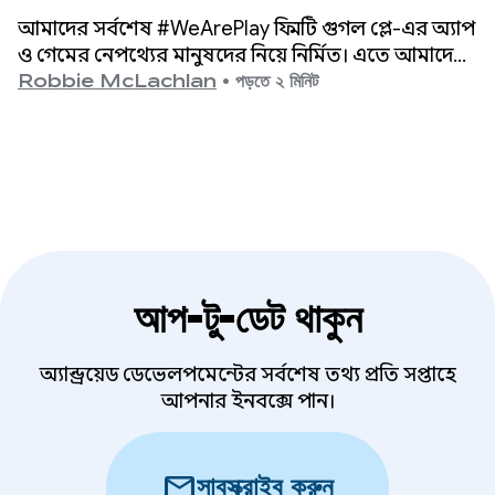
মিলিয়ন গৃহস্থালি রাঁধুনিকে ক্ষমতায়ন করে
আমাদের সর্বশেষ #WeArePlay ফিল্মটি গুগল প্লে-এর অ্যাপ
ও গেমের নেপথ্যের মানুষদের নিয়ে নির্মিত। এতে আমাদের
পরিচয় হয় ডেলিশ কিচেন-এর সহ-প্রতিষ্ঠাতা চিহারুর
Robbie McLachlan
•
পড়তে ২ মিনিট
সাথে।
আপ-টু-ডেট থাকুন
অ্যান্ড্রয়েড ডেভেলপমেন্টের সর্বশেষ তথ্য প্রতি সপ্তাহে
আপনার ইনবক্সে পান।
mail
সাবস্ক্রাইব করুন