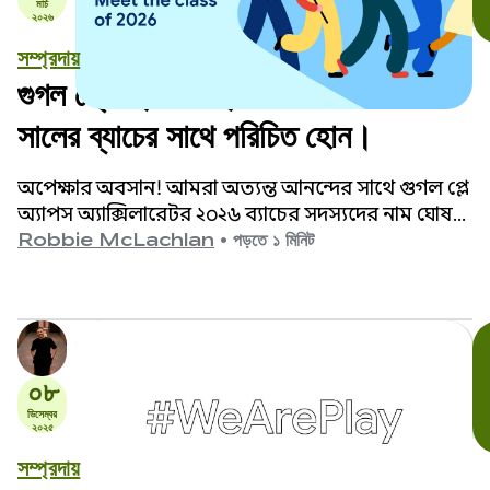
মার্চ
২০২৬
সম্প্রদায়
গুগল প্লে অ্যাপস অ্যাক্সেলারেটরের ২০২৬
সালের ব্যাচের সাথে পরিচিত হোন।
অপেক্ষার অবসান! আমরা অত্যন্ত আনন্দের সাথে গুগল প্লে
অ্যাপস অ্যাক্সিলারেটর ২০২৬ ব্যাচের সদস্যদের নাম ঘোষণা
করছি।
Robbie McLachlan
•
পড়তে ১ মিনিট
০৮
ডিসেম্বর
২০২৫
সম্প্রদায়