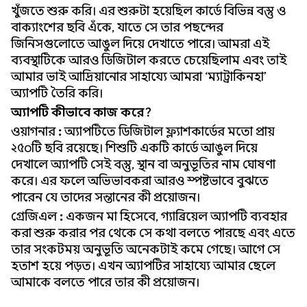
খুঁজতে শুরু করি। এর শুরুটা হয়েছিল কার্ডে বিভিন্ন বস্তু ও
বাক্যাংশের ছবি এঁকে, যাতে সে তার পছন্দের
জিনিসগুলোতে আঙুল দিয়ে দেখাতে পারে। আমরা এই
ব্যবস্থাটিকে আরও ডিজিটাল করতে চেয়েছিলাম এবং তাই
আমার ভাই আদ্রিয়ানোর সাহায্যে আমরা ‘ম্যাট্রাকিনহা’
অ্যাপটি তৈরি করি।
অ্যাপটি কীভাবে কাজ করে?
ওয়াগনার
:
অ্যাপটিতে ডিজিটাল ফ্ল্যাশকার্ডের মতো প্রায়
২৫০টি ছবি রয়েছে। শিশুটি একটি কার্ডে আঙুল দিয়ে
দেখালে অ্যাপটি সেই বস্তু, স্থান বা অনুভূতির নাম ঘোষণা
করে। এর ফলে অভিভাবকরা আরও স্পষ্টভাবে বুঝতে
পারেন যে তাদের সন্তানের কী প্রয়োজন।
গ্রেজিএল
:
একজন মা হিসেবে, গ্যাব্রিয়েল অ্যাপটি ব্যবহার
করা শুরু করার পর থেকে সে কথা বলতে পারছে এবং এতে
তার সংকটময় অনুভূতি অনেকটাই কমে গেছে। আগে সে
হতাশ হয়ে পড়ত। এখন অ্যাপটির সাহায্যে আমার ছেলে
আমাকে বলতে পারে তার কী প্রয়োজন।