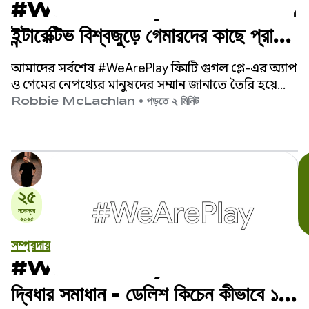
#WeArePlay: যেভাবে মিকসাপিক্স
ইন্টারেক্টিভ বিশ্বজুড়ে গেমারদের কাছে প্রাচীন
সামি পৌরাণিক কাহিনী নিয়ে আসছে
আমাদের সর্বশেষ #WeArePlay ফিল্মটি গুগল প্লে-এর অ্যাপ
ও গেমের নেপথ্যের মানুষদের সম্মান জানাতে তৈরি হয়েছে।
এতে আমাদের পরিচয় হয় মিক্কেলের সাথে, যিনি
Robbie McLachlan
•
পড়তে ২ মিনিট
মিকস্যাপিক্স ইন্টারঅ্যাকটিভের প্রতিষ্ঠাতা এবং সিইও।
২৫
নভেম্বর
২০২৫
সম্প্রদায়
#WeArePlay: রাতের খাবারের
দ্বিধার সমাধান - ডেলিশ কিচেন কীভাবে ১৩