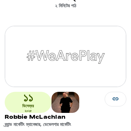
২ মিনিটের পাঠ
১১
link
ডিসেম্বর
২০২৫
Robbie McLachlan
ব্র্যান্ড মার্কেটিং ম্যানেজার, ডেভেলপার মার্কেটিং