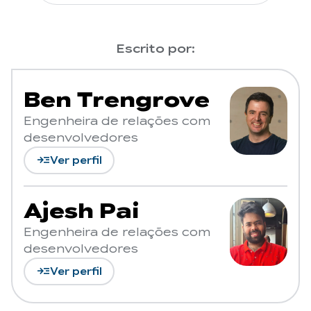
Escrito por:
Ben Trengrove
Engenheira de relações com
desenvolvedores
read_more
Ver perfil
Ajesh Pai
Engenheira de relações com
desenvolvedores
read_more
Ver perfil