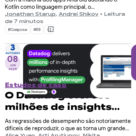
mais rápidas
Kotlin como linguagem principal, o
kotlinx.coroutines se tornou um padrão de fato
Jonathan Starup
,
Andrei Shikov
•
Leitura
para programação assíncrona. A biblioteca
de 7 minutos
oferece uma maneira bem projetada e
#Compose
#R8
+1
estruturada de gerenciar fluxos simultâneos
nativos do Kotlin.
3
AUTORES
08
JUN
2026
Estudos de caso
O Datadog oferece
milhões de insights
detalhados de
As regressões de desempenho são notoriamente
performance com o
difíceis de reproduzir, o que as torna um grande
gargalo para desenvolvedores de dispositivos
Alice Yuan
,
Arti Arutiunov
,
Nikita