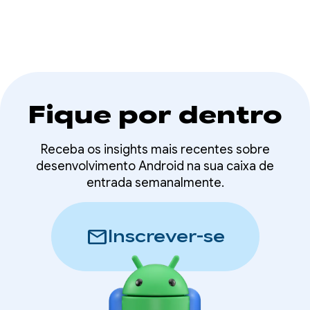
recorde do Wear OS
descobrir o app para Wear OS diretamente no
smartphone.
Fique por dentro
Receba os insights mais recentes sobre
desenvolvimento Android na sua caixa de
entrada semanalmente.
mail
Inscrever-se