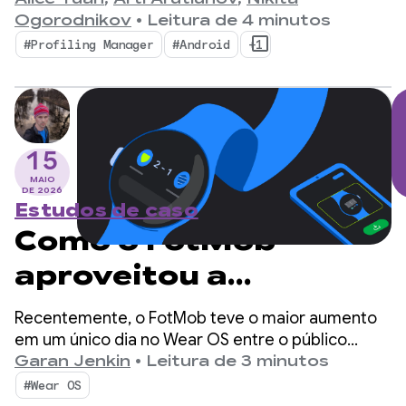
ProfilingManager
móveis.
Ogorodnikov
•
Leitura de 4 minutos
#Profiling Manager
#Android
+1
15
MAIO
DE 2026
Estudos de caso
Como o FotMob
aproveitou a
descoberta em vários
Recentemente, o FotMob teve o maior aumento
dispositivos para
em um único dia no Wear OS entre o público
instalado em cinco anos, com 2 a 3 vezes a média
Garan Jenkin
•
Leitura de 3 minutos
alcançar uma adoção
diária. O segredo? Um fluxo de instalação simples
#Wear OS
entre dispositivos que ajuda os usuários a