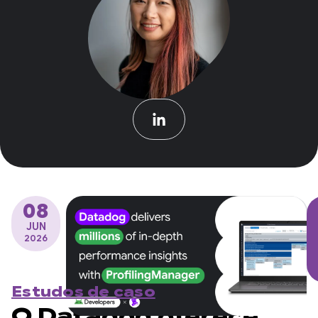
08
JUN
2026
Estudos de caso
O Datadog oferece