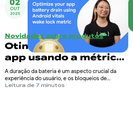
02
OUT
2025
Novidades sobre produtos
Otimize a bateria do
app usando a métrica
de wake lock do
A duração da bateria é um aspecto crucial da
Android vitals
experiência do usuário, e os bloqueios de
ativação têm um papel importante. Nesta
Leitura de 7 minutos
postagem do blog, vamos explicar o que são
bloqueios de despertar, quais são as práticas
recomendadas para usá-los e como entender
melhor o comportamento do seu app com a
métrica do Play Console.