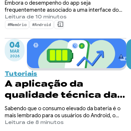
essenciais para o
Embora o desempenho do app seja
Android 17
frequentemente associado a uma interface do
usuário fluida e tempos de inicialização rápidos, a
Leitura de 10 minutos
memória serve como a base silenciosa em que
#Memória
#Android
+1
essas métricas visíveis são criadas. Não é
segredo que estamos passando por uma
04
mudança em que a memória do dispositivo é mais
MAR
importante do que nunca.
2026
Tutoriais
A aplicação da
qualidade técnica da
bateria chegou: como
Sabendo que o consumo elevado da bateria é o
otimizar casos de uso
mais lembrado para os usuários do Android, o
Google tem tomado medidas significativas para
Leitura de 8 minutos
comuns de WakeLock
ajudar os desenvolvedores a criar apps mais