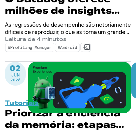
milhões de insights
detalhados de
As regressões de desempenho são notoriamente
performance com o
difíceis de reproduzir, o que as torna um grande
gargalo para desenvolvedores de dispositivos
Leitura de 4 minutos
ProfilingManager
móveis.
#Profiling Manager
#Android
+1
02
JUN
2026
Tutoriais
Priorizar a eficiência
da memória: etapas