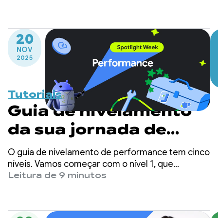
eficientes em termos de energia.
20
NOV
2025
Tutoriais
Guia de nivelamento
da sua jornada de
performance
O guia de nivelamento de performance tem cinco
níveis. Vamos começar com o nível 1, que
apresenta ferramentas de desempenho com
Leitura de 9 minutos
esforço mínimo de adoção, e vamos até o nível 5,
ideal para apps que têm recursos para manter
uma estrutura de desempenho personalizada.