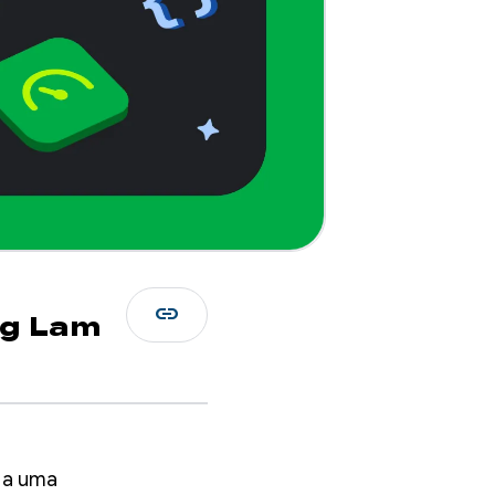
link
g Lam
 a uma