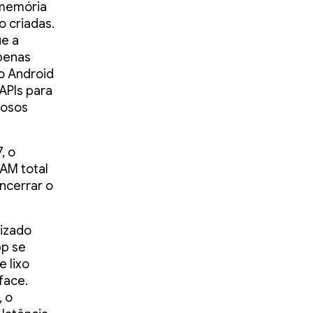
a memória
o criadas.
e a
penas
o Android
APIs para
rosos
, o
RAM total
encerrar o
mizado
pp se
e lixo
face.
, o