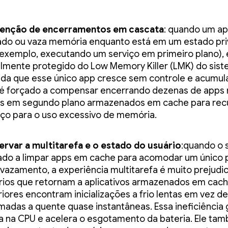
enção de encerramentos em cascata
: quando um ap
ado ou vaza memória enquanto está em um estado pri
 exemplo, executando um serviço em primeiro plano), 
ialmente protegido do Low Memory Killer (LMK) do sist
da que esse único app cresce sem controle e acumul
é forçado a compensar encerrando dezenas de apps
bs em segundo plano armazenados em cache para rec
ço para o uso excessivo de memória.
ervar a multitarefa e o estado do usuário
:quando o 
ado a limpar apps em cache para acomodar um único
vazamento, a experiência multitarefa é muito prejudi
rios que retornam a aplicativos armazenados em cac
riores encontram inicializações a frio lentas em vez de
madas a quente quase instantâneas. Essa ineficiência 
a na CPU e acelera o esgotamento da bateria. Ele t