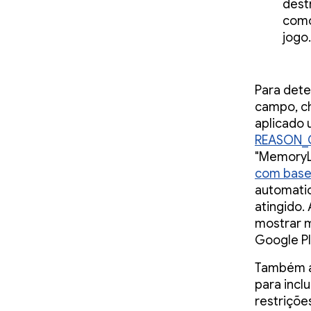
dest
como
jogo.
Para dete
campo, 
aplicado 
REASON_
"MemoryL
com base
automati
atingido.
mostrar 
Google Pl
Também 
para incl
restriçõe