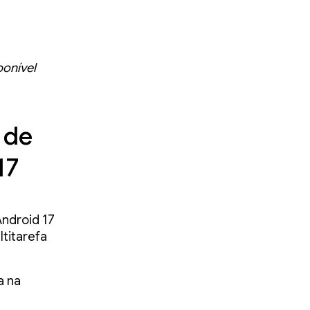
onível
 de
17
Android 17
ltitarefa
a na