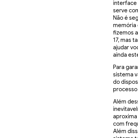
interface
serve com
Não é se
memória d
fizemos 
17, mas 
ajudar vo
ainda est
Para garan
sistema v
do dispos
processo 
Além dess
inevitave
aproxima 
com frequ
Além diss