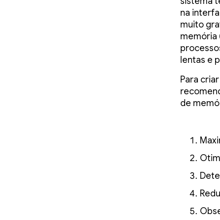
sistema t
na interf
muito gra
memória (
processos
lentas e 
Para cria
recomend
de memór
Maxi
Otim
Dete
Redu
Obse