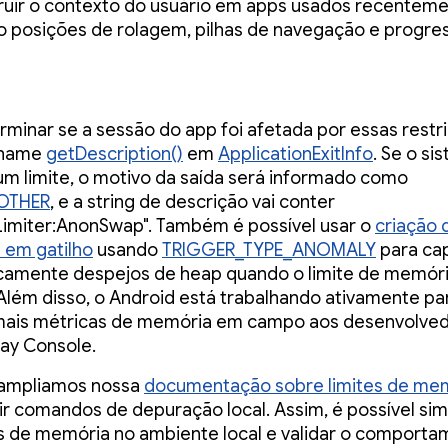
ruir o contexto do usuário em apps usados recenteme
 posições de rolagem, pilhas de navegação e progre
rminar se a sessão do app foi afetada por essas restr
chame
getDescription()
em
ApplicationExitInfo
. Se o si
um limite, o motivo da saída será informado como
OTHER
, e a string de descrição vai conter
imiter:AnonSwap". Também é possível usar o
criação d
 em gatilho
usando
TRIGGER_TYPE_ANOMALY
para ca
camente despejos de heap quando o limite de memóri
 Além disso, o Android está trabalhando ativamente pa
mais métricas de memória em campo aos desenvolve
ay Console.
ampliamos nossa
documentação sobre limites de me
uir comandos de depuração local. Assim, é possível sim
s de memória no ambiente local e validar o comport