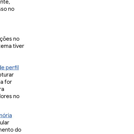
nte,
sso no
ições no
stema tiver
e perfil
pturar
a for
ra
dores no
mória
ular
amento do