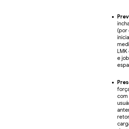
Prev
inch
(por
inic
medi
LMK 
e jo
espa
Pres
forç
com 
usuá
ante
reto
carg