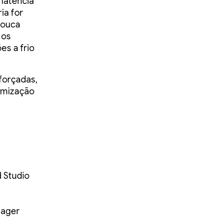
latência
ia for
pouca
 os
es a frio
 forçadas,
imização
 Studio
nager