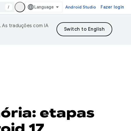
/
Android Studio
Fazer login
. As traduções com IA
mória: etapas
oid 17