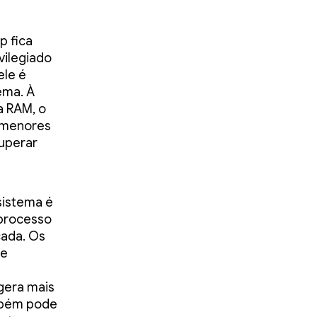
p fica
vilegiado
ele é
ema. À
a RAM, o
 menores
uperar
sistema é
 processo
cada. Os
he
gera mais
ambém pode