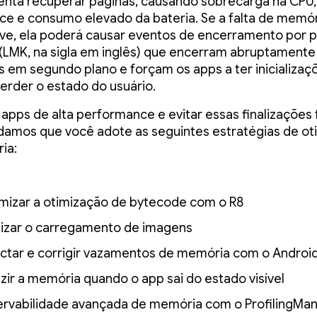
enta recuperar páginas, causando sobrecarga na CPU, 
ace e consumo elevado da bateria. Se a falta de memór
ve, ela poderá causar eventos de encerramento por 
LMK, na sigla em inglês) que encerram abruptamente
 em segundo plano e forçam os apps a ter inicializaçõ
perder o estado do usuário.
r apps de alta performance e evitar essas finalizações
amos que você adote as seguintes estratégias de ot
ia:
mizar a otimização de bytecode com o R8
izar o carregamento de imagens
ctar e corrigir vazamentos de memória com o Android
zir a memória quando o app sai do estado visível
rvabilidade avançada de memória com o ProfilingMa