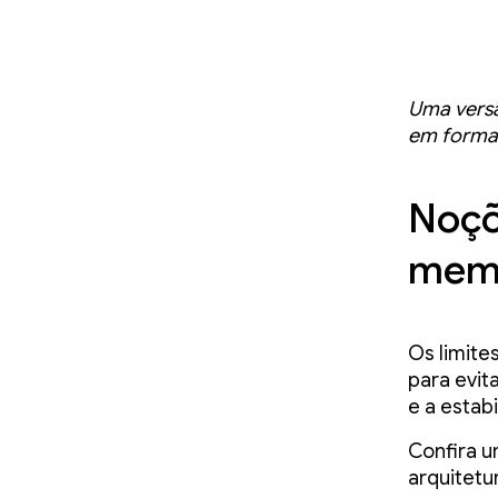
Uma versã
em format
Noçõ
memó
Os limite
para evit
e a estab
Confira 
arquitetu