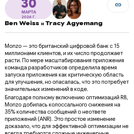
30
link
МАРТА
2026 Г.
Ben Weiss
и
Tracy Agyemang
Monzo — это британский цифровой банк с 15
миллионами клиентов, и их число продолжает
расти. По мере масштабирования приложения
команда разработчиков определила время
запуска приложения как критическую область
для улучшения, но опасалась, что это потребует
значительных изменений в коде.
Благодаря полному включению оптимизаций R8,
Monzo добилась колоссального снижения на
35% количества сообщений о неответе
приложений (ANR). Это простое изменение
доказало, что для эффективной оптимизации не
всегда требуются сложные инженерные