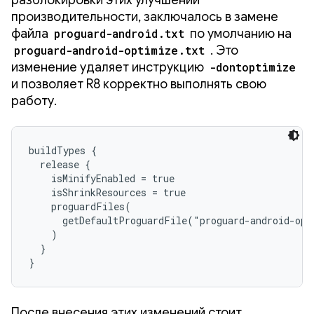
производительности, заключалось в замене
файла
proguard-android.txt
по умолчанию на
proguard-android-optimize.txt
. Это
изменение удаляет инструкцию
-dontoptimize
и позволяет R8 корректно выполнять свою
работу.
buildTypes {

  release {

    isMinifyEnabled = true

    isShrinkResources = true

    proguardFiles(

      getDefaultProguardFile("proguard-android-opt
    )

  }

}
После внесения этих изменений стоит