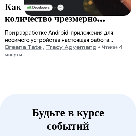
Как WHOOP сократил
количество чрезмерно
частичных сеансов
При разработке Android-приложения для
блокировки экрана более чем
носимого устройства настоящая работа
начинается, когда экран выключается.
Breana Tate
,
Tracy Agyemang
•
Чтение 4
на 90%.
минуты
Будьте в курсе
событий