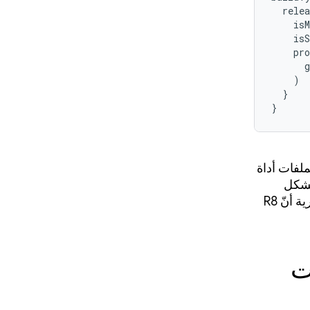
  relea
    isM
    isS
    pro
      g
    )

  }

}
لفات إعداد Keep. تخبر هذه الملفات أداة
 بشكل
ديناميكي أو من خلال مكتبات خارجية). يعني ترتيب قواعد Keep غير الضرورية أنّ R8
ت