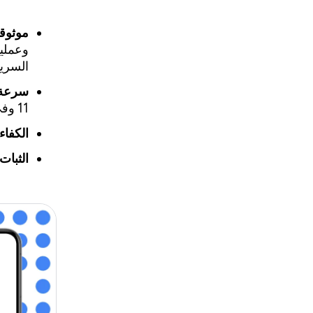
موثوقي
السريع 
سرعة 
11 وفي الشريحة المئوية الـ 90 بنسبة %12.
الكفاء
الثبات: