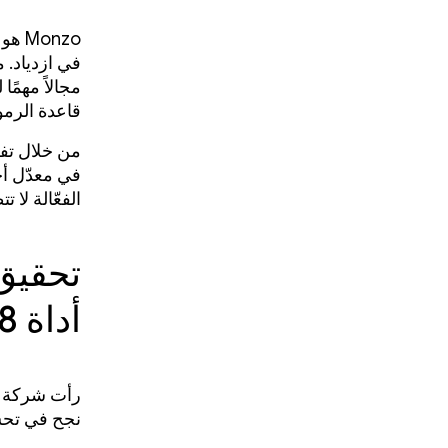
في ازدياد. 
مجالاً مهمًا
قاعدة الرمو
في معدّل أخ
الفعّالة لا ت
تحقيق 
أداة R8 في الوضع الكامل
نجح في تحس