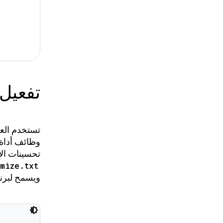
تفعيل 
تحسينات الأ
imize.txt
ويسمح لبرنامج R8 بتنفيذ وظيفته