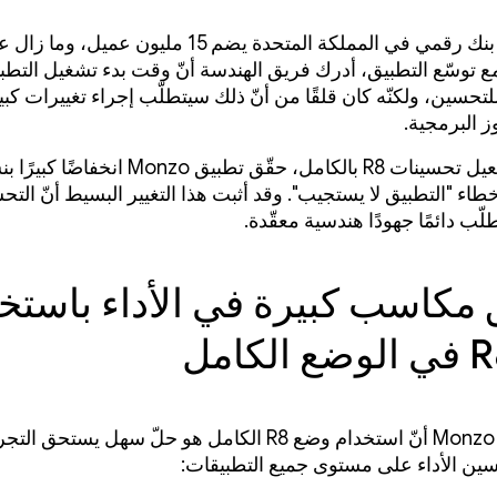
‫Monzo هو بنك رقمي في المملكة المتحدة يضم 15 مليون عمي
مع توسّع التطبيق، أدرك فريق الهندسة أنّ وقت بدء تشغيل التطبي
 للتحسين، ولكنّه كان قلقًا من أنّ ذلك سيتطلّب إجراء تغييرات كب
ز البرمجية.
طاء "التطبيق لا يستجيب". وقد أثبت هذا التغيير البسيط أنّ التح
تطلّب دائمًا جهودًا هندسية معقّدة.
مكاسب كبيرة في الأداء باستخ
رأت شركة Monzo أنّ استخدام وضع R8 الكامل هو حلّ سهل يستحق
ين الأداء على مستوى جميع التطبيقات: