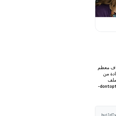
ي إلى إيقاف معظم
ي الذي أجرته شركة Monzo للاستفادة من
بملف
-dontop
buildTy