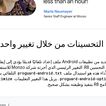
التحسينات من خلال تغيير واحد
تستخدم العديد من تطبيقات Android ملف إعداد تلقائيًا قديمًا يؤد
وظائف أداة التحسين R8. التغيير الرئيس
داء هذه هو استبدال ملف
proguard-android.txt
التلقائي 
proguard-android-opt
. يزيل هذا التغيير التعليمات
timize
 بشكل صحيح.
pes {
