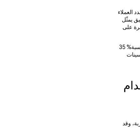
ل، وما زال عدد العملاء
ق يمثّل
يرة على
من خلال تفعيل تحسينات R8 بالكامل، حقّق تطبيق Monzo انخفاضًا كبيرًا بنسبة% 35
سينات
دام
 التجربة، وقد