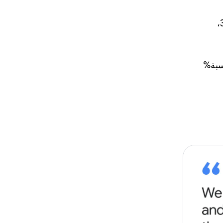
تحسّنت عمليات التشغيل على البارد بنسبة %30،
اق في الشريحة المئوية الـ 50 بنسبة%