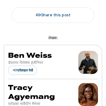
link
Share this post
लेखक:
Ben Weiss
डेवलपर रिलेशंस इंजीनियर
read_more
प्रोफ़ाइल देखें
Tracy
Agyemang
प्रॉडक्ट मार्केटिंग मैनेजर