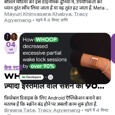
सोशल मीडिया की इस डाइनैमिक दुनिया में, उपयोगकर्ता का
से वीडियो तुरंत चलाने की सुविधा देते हैं.
ध्यान तुरंत खींच लिया जाता है या वह तुरंत हट जाता है. Meta के
ऐप्लिकेशन (Facebook और Instagram), दुनिया के सबसे
Mayuri Khinvasara Khabya
,
Tracy
साथ ही, इससे लोगों की दिलचस्पी बढ़ती
बड़े सोशल प्लैटफ़ॉर्म में से एक हैं. ये दुनिया भर के अरबों लोगों को
Agyemang
•
पढ़ने में 4 मिनट लगेंगे
सेवाएं देते हैं.
है
04
मार्च
2026
केस स्टडी
WHOOP ने पार्शियल वेक लॉक के
ज़्यादा इस्तेमाल वाले सेशन को 90%
से ज़्यादा कैसे कम किया
वियरेबल डिवाइस के लिए Android ऐप्लिकेशन बनाने का
मतलब है कि स्क्रीन बंद होने पर असली काम शुरू होता है.
Breana Tate
,
Tracy Agyemang
•
पढ़ने में 4 मिनट