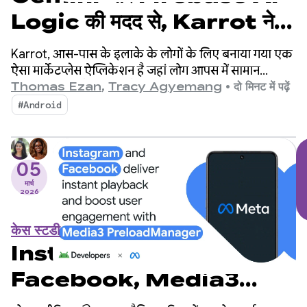
Logic की मदद से, Karrot ने दो
हफ़्तों से भी कम समय में अनुवाद की
Karrot, आस-पास के इलाके के लोगों के लिए बनाया गया एक
सुविधा तैयार की और बिक्री बढ़ाई
ऐसा मार्केटप्लेस ऐप्लिकेशन है जहां लोग आपस में सामान
खरीदते, बेचते, और बदलते हैं. इस ऐप्लिकेशन पर, पुष्टि किए गए
Thomas Ezan
,
Tracy Agyemang
•
दो मिनट में पढ़ें
लोग ही सामान खरीद, बेच, और बदल सकते हैं. इस प्लैटफ़ॉर्म को
#Android
2015 में दक्षिण कोरिया में लॉन्च किया गया था. इसके बाद, यह
दुनिया भर के बाज़ारों में फैल गया. इस पर 4.3 करोड़ से ज़्यादा
लोग रजिस्टर कर चुके हैं.
05
मार्च
2026
केस स्टडी
Instagram और
Facebook, Media3
PreloadManager की मदद