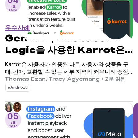
04
5월
2026
우수사례
Gemini와 Firebase AI
Logic을 사용한 Karrot은
2주 이내에 구축된 번역 기능을
Karrot은 사용자가 인증된 다른 사용자와 상품을 구
통해 매출을 늘릴 수 있었습니
매, 판매, 교환할 수 있는 세부 지역의 커뮤니티 중심
P2P 마켓 앱입니다. 2015년 대한민국에서 출시된 이
Thomas Ezan
,
Tracy Agyemang
•
2분 읽음
다.
후 이 플랫폼은 전 세계 시장으로 확장되어 4,300만
#Android
명이 넘는 등록 사용자를 확보했습니다.
05
3월
2026