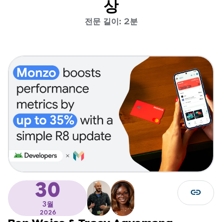
상
전문 길이: 2분
30
link
3월
2026