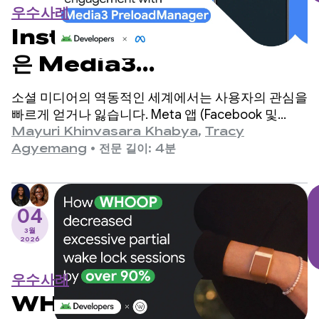
우수사례
Instagram과 Facebook
은 Media3
PreloadManager로 즉시
소셜 미디어의 역동적인 세계에서는 사용자의 관심을
재생을 제공하고 사용자 참여도
빠르게 얻거나 잃습니다. Meta 앱 (Facebook 및
Instagram)은 세계 최대 규모의 소셜 플랫폼 중 하나
Mayuri Khinvasara Khabya
,
Tracy
를 높입니다.
이며 전 세계 수십억 명의 사용자에게 서비스를 제공
Agyemang
•
전문 길이: 4분
합니다.
04
3월
2026
우수사례
WHOOP가 과도한 부분