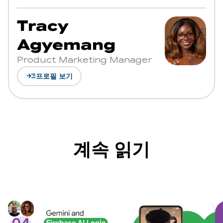
Tracy
Agyemang
Product Marketing Manager
read_more
프로필 보기
계속 읽기