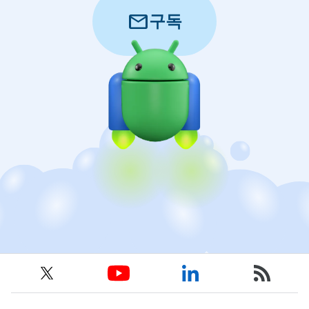
mail
구독