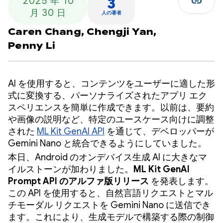
link
3
2025 年 10
月 30 日
人の著者
Caren Chang,
Chengji Yan,
Penny Li
AI を使用すると、コンテンツをユーザーに適した形
式に変換する、パーソナライズされたアプリ エク
スペリエンスを簡単に作成できます。以前は、要約
や画像の説明など、特定のユースケース向けに調整
された
ML Kit GenAI API
を通じて、デベロッパーが
Gemini Nano と統合できるようにしていました。
本日、Android のオンデバイス生成 AI に大きなマ
イルストーンが加わりました。
ML Kit GenAI
Prompt API のアルファ版リリース
を発表します。
この API を使用すると、自然言語リクエストとマル
チモーダル リクエストを Gemini Nano に送信でき
ます。これにより、生成モデルで構築する際の制御