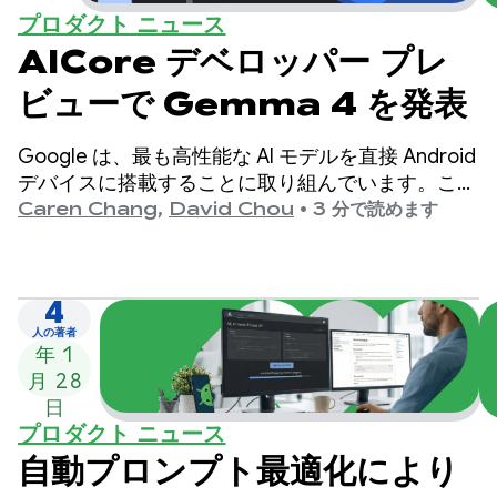
プロダクト ニュース
AICore デベロッパー プレ
ビューで Gemma 4 を発表
Google は、最も高性能な AI モデルを直接 Android
デバイスに搭載することに取り組んでいます。この
たび、最新の最先端オープンモデルである Gemma
Caren Chang
,
David Chou
•
3 分で読めます
4 のリリースを発表いたします。
4
2026
人の著者
年 1
月 28
日
プロダクト ニュース
自動プロンプト最適化により