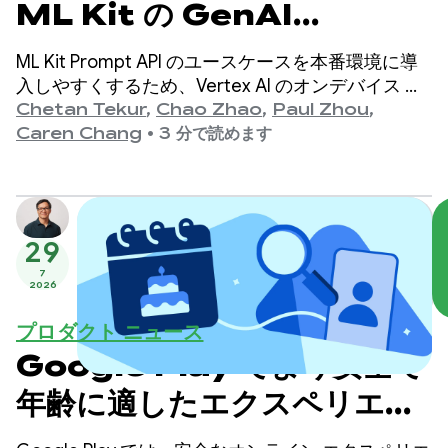
ML Kit の GenAI
Prompt API の品質が向上
ML Kit Prompt API のユースケースを本番環境に導
入しやすくするため、Vertex AI のオンデバイス モ
デルを対象とした自動プロンプト最適化（APO）を
Chetan Tekur
,
Chao Zhao
,
Paul Zhou
,
発表いたします。自動プロンプト最適化は、ユース
Caren Chang
•
3 分で読めます
ケースに最適なプロンプトを自動的に見つけるのに
役立つツールです。
29
7
2026
プロダクト ニュース
Google Play でより安全で
年齢に適したエクスペリエン
スを提供