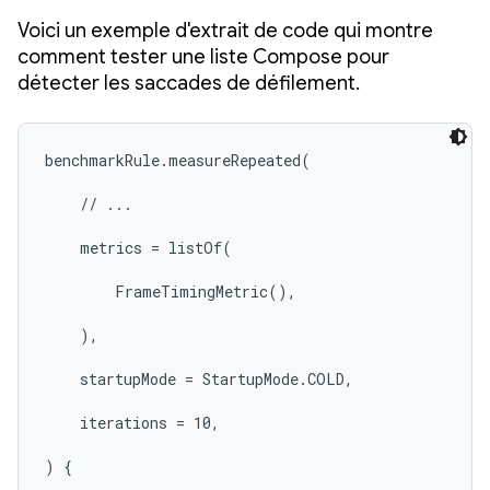
Voici un exemple d'extrait de code qui montre
comment tester une liste Compose pour
détecter les saccades de défilement.
benchmarkRule.measureRepeated(

    // ...

    metrics = listOf(

        FrameTimingMetric(),

    ),

    startupMode = StartupMode.COLD,

    iterations = 10,

) {
