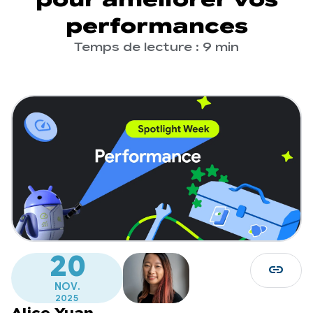
performances
Temps de lecture : 9 min
20
link
NOV.
2025