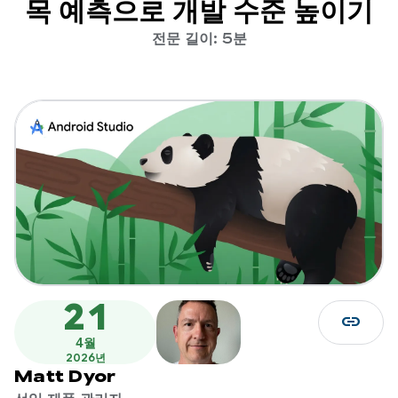
목 예측으로 개발 수준 높이기
전문 길이: 5분
21
link
4월
2026년
Matt Dyor