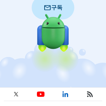
mail
구독