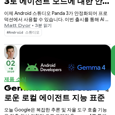
3로 에이전트 모드에 대한 안내
및 제어 강화
이제 Android 스튜디오 Panda 3가 안정화되어 프로
덕션에서 사용할 수 있습니다. 이번 출시를 통해 AI 기
반 워크플로를 더욱 세부적으로 제어하고 맞춤설정할
Matt Dyor
•
3분 읽기
수 있어 고품질 Android 앱을 그 어느 때보다 쉽게 빌
#Android 스튜디오
드할 수 있습니다.
02
4월
2026
제품 소식
Gemma 4: Android의 새
로운 로컬 에이전트 지능 표준
오늘 Google은 복잡한 추론 및 자율 도구 호출 기능