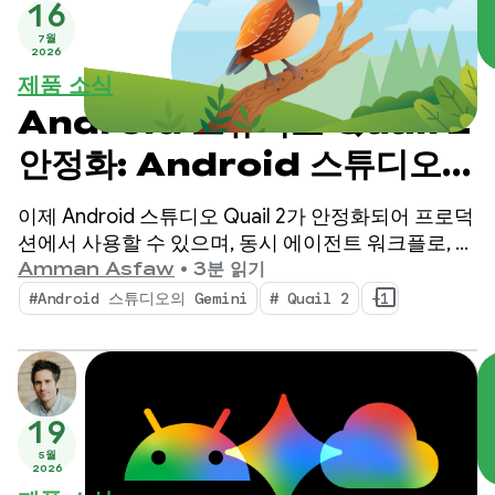
16
7월
2026
제품 소식
Android 스튜디오 Quail 2
안정화: Android 스튜디오
AI 에이전트로 멀티태스킹
이제 Android 스튜디오 Quail 2가 안정화되어 프로덕
션에서 사용할 수 있으며, 동시 에이전트 워크플로, 기
본적으로 통합된 메모리 누수 프로파일링, 컨텍스트
Amman Asfaw
•
3분 읽기
인식 비정상 종료 수정으로 IDE에 변화를 가져옵니다.
#Android 스튜디오의 Gemini
# Quail 2
+1
19
5월
2026