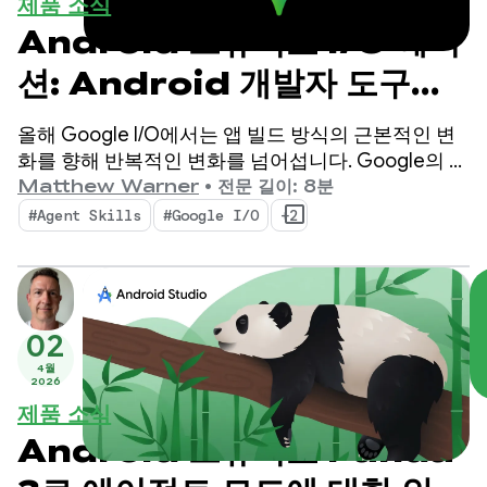
제품 소식
Android 스튜디오 I/O 에디
션: Android 개발자 도구의
새로운 기능
올해 Google I/O에서는 앱 빌드 방식의 근본적인 변
화를 향해 반복적인 변화를 넘어섭니다. Google의 최
신 도구는 에이전트 시대에 맞게 설계되었으며,
Matthew Warner
•
전문 길이: 8분
Android 개발자의 생산성을 높이고 코드베이스에 배
#Agent Skills
#Google I/O
+2
포하는 AI 에이전트를 강화하는 기능을 제공합니다.
02
4월
2026
제품 소식
Android 스튜디오 Panda