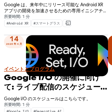
を築きましょう - 今すぐお申
Google は、来年中にリリース可能な Android XR
し込みください！
アプリの開発を加速させるための専用イニシアチブ
である Android XR デベロッパー Catalyst プログラ
所要時間: 1 分
ムへの応募を開始します。
#Android XR
#スマートグラス
+1
14
2026 年 4 月
イベントとプログラム
Google I/O の開催に向け
て: ライブ配信のスケジュー
ルを発表
Google I/O のスケジュールはこちらです。
所要時間: 1 分
#Google I/O
#Generative AI