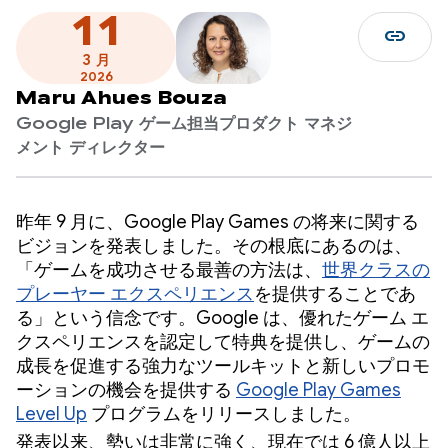
11
link
3 月
2026
Maru Ahues Bouza
Google Play ゲーム担当プロダクト マネジ
メント ディレクター
昨年 9 月に、Google Play Games の将来に関する
ビジョンを発表しました。その根底にあるのは、
「ゲームを成功させる最善の方法は、
世界クラスの
プレーヤー エクスペリエンス
を提供することであ
る」という信念です。Google は、優れたゲーム エ
クスペリエンスを認定して特典を提供し、ゲームの
成長を促進する強力なツールキットと新しいプロモ
ーションの機会を提供する
Google Play Games
Level Up
プログラムをリリースしました。
発表以来、勢いは非常に強く、現在では 6 億人以上