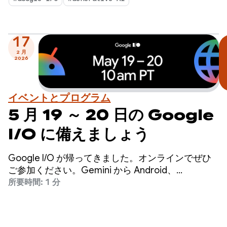
17
2 月
2026
イベントとプログラム
5 月 19 ～ 20 日の Google
I/O に備えましょう
Google I/O が帰ってきました。オンラインでぜひ
ご参加ください。Gemini から Android、
Chrome、Cloud など、Google 全体のプロダクト
所要時間: 1 分
における最新の AI のブレークスルーとアップデー
トをご紹介します。