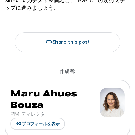
Sidekick のテストを開始し、Level Up の次のステ
ップに進みましょう。
link
Share this post
作成者:
Maru Ahues
Bouza
PM ディレクター
read_more
プロフィールを表示