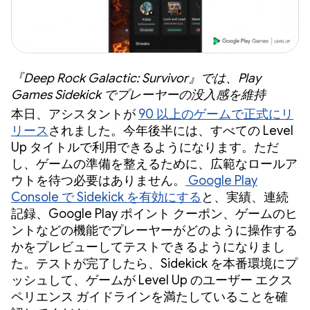
『Deep Rock Galactic: Survivor』では、Play
Games Sidekick でプレーヤーの没入感を維持
本日、アシスタントが
90 以上のゲームで正式にリ
リース
されました。今年後半には、すべての Level
Up タイトルで利用できるようになります。ただ
し、ゲームの準備を整えるために、広範なロールア
ウトを待つ必要はありません。
Google Play
Console で Sidekick を有効にする
と、実績、連続
記録、Google Play ポイント クーポン、ゲームのヒ
ントなどの機能でプレーヤーがどのように操作する
かをプレビューしてテストできるようになりまし
た。テストが完了したら、Sidekick を本番環境にプ
ッシュして、ゲームが Level Up のユーザー エクス
ペリエンス ガイドラインを満たしていることを確