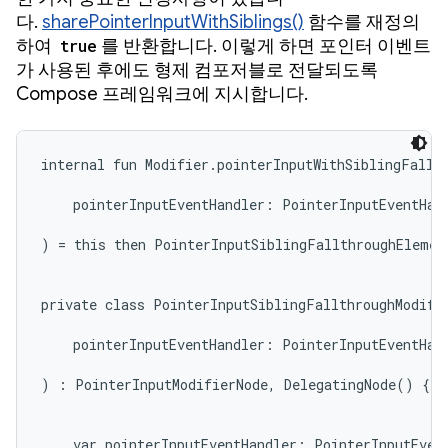
다.
sharePointerInputWithSiblings()
함수를 재정의
하여
true
를 반환합니다. 이렇게 하면 포인터 이벤트
가 사용된 후에도 형제 컴포저블로 전달되도록
Compose 프레임워크에 지시합니다.
internal fun Modifier.pointerInputWithSiblingFallth
    pointerInputEventHandler: PointerInputEventHand
) = this then PointerInputSiblingFallthroughElement
private class PointerInputSiblingFallthroughModifie
    pointerInputEventHandler: PointerInputEventHand
) : PointerInputModifierNode, DelegatingNode() {

    var pointerInputEventHandler: PointerInputEvent