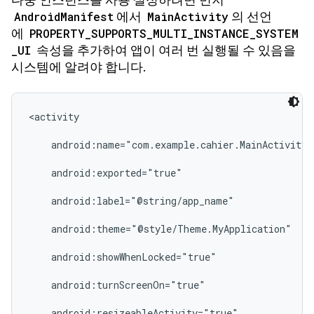
다중 인스턴스를 사용 설정하려면 먼저
AndroidManifest
에서
MainActivity
의 선언
에
PROPERTY_SUPPORTS_MULTI_INSTANCE_SYSTEM
_UI
속성을 추가하여 앱이 여러 번 실행될 수 있음을
시스템에 알려야 합니다.
<activity

    android:name="com.example.cahier.MainActivity"

    android:exported="true"

    android:label="@string/app_name"

    android:theme="@style/Theme.MyApplication"

    android:showWhenLocked="true"

    android:turnScreenOn="true"

    android:resizeableActivity="true"
