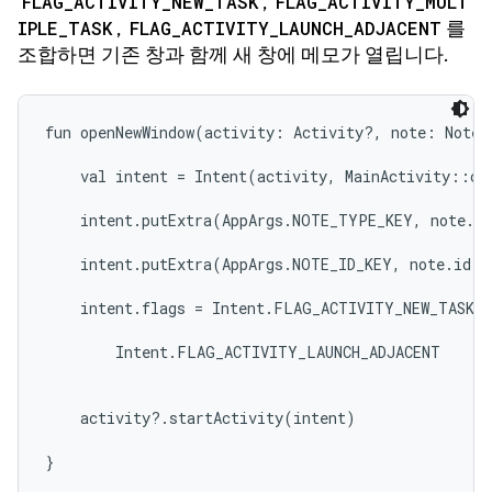
FLAG_ACTIVITY_NEW_TASK
,
FLAG_ACTIVITY_MULT
IPLE_TASK
,
FLAG_ACTIVITY_LAUNCH_ADJACENT
를
조합하면 기존 창과 함께 새 창에 메모가 열립니다.
fun openNewWindow(activity: Activity?, note: Note) 
    val intent = Intent(activity, MainActivity::cla
    intent.putExtra(AppArgs.NOTE_TYPE_KEY, note.ty
    intent.putExtra(AppArgs.NOTE_ID_KEY, note.id)

    intent.flags = Intent.FLAG_ACTIVITY_NEW_TASK o
        Intent.FLAG_ACTIVITY_LAUNCH_ADJACENT

    activity?.startActivity(intent)

}