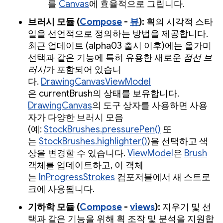
를
Canvas
에 효율적으로 그립니다.
브러시 모듈 (
Compose
-
뷰
):
획의 시각적 스타
일을 선언적으로 정의하는 방법을 제공합니다.
최근 업데이트 (alpha03 출시 이후)에는 올가미
선택과 같은 기능에 특히 유용한 새로운
점선 브
러시
가 포함되어 있습니
다.
DrawingCanvasViewModel
은 currentBrush의 상태를 보유합니다.
DrawingCanvas
의 도구 상자를 사용하면 사용
자가 다양한 브러시 모음
(예:
StockBrushes.pressurePen()
또
는
StockBrushes.highlighter()
)을 선택하고 색
상을 변경할 수 있습니다.
ViewModel
은
Brush
객체를 업데이트하고, 이 객체
는
InProgressStrokes
컴포저블에서 새 스트로
크에 사용됩니다.
기하학 모듈 (
Compose
-
views
):
지우기 및 선
택과 같은 기능을 위해 획 조작 및 분석을 지원합