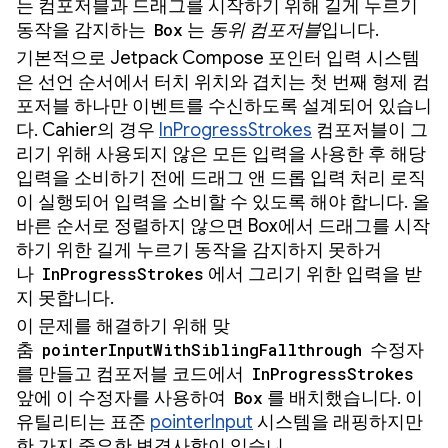
는 컴포저블과 드래그를 시작하기 위해 길게 누르기
동작을 감지하는
Box
는
동위 컴포저블
입니다.
기본적으로 Jetpack Compose 포인터 입력 시스템
은 선언 순서에서 터치 위치와 겹치는 첫 번째 형제 컴
포저블 하나만 이벤트를 수신하도록 설계되어 있습니
다. Cahier의 경우
InProgressStrokes
컴포저블이 그
리기 위해 사용되지 않은 모든 입력을 사용한 후 해당
입력을 소비하기 전에 드래그 앤 드롭 입력 처리 로직
이 실행되어 입력을 소비할 수 있도록 해야 합니다. 올
바른 순서로 정렬하지 않으면 Box에서 드래그를 시작
하기 위한 길게 누르기 동작을 감지하지 못하거
나
InProgressStrokes
에서 그리기 위한 입력을 받
지 못합니다.
이 문제를 해결하기 위해 맞
춤
pointerInputWithSiblingFallthrough
수정자
를 만들고 컴포저블 코드에서
InProgressStrokes
앞에 이 수정자를 사용하여
Box
를 배치했습니다. 이
유틸리티는 표준
pointerInput
시스템을 래핑하지만
한 가지 중요한 변경사항이 있습니