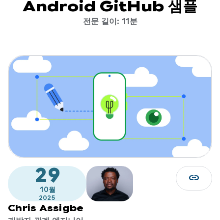
Android GitHub 샘플
전문 길이: 11분
29
link
10월
2025
Chris Assigbe