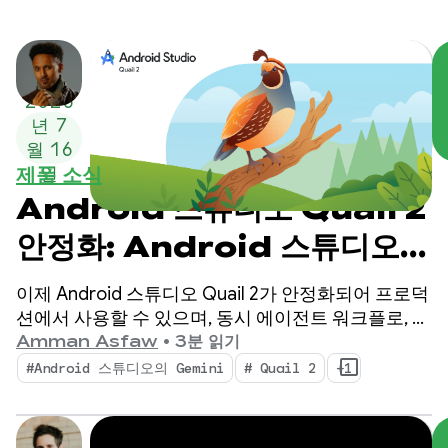
2026
년 7
월 16
제품 소식
일
Android 스튜디오 Quail 2
안정화: Android 스튜디오
AI 에이전트로 멀티태스크 실
이제 Android 스튜디오 Quail 2가 안정화되어 프로덕
행
션에서 사용할 수 있으며, 동시 에이전트 워크플로, 기
본적으로 통합된 메모리 누수 프로파일링, 컨텍스트
Amman Asfaw
•
3분 읽기
인식 충돌 해결을 통해 IDE가 전환됩니다.
#Android 스튜디오의 Gemini
# Quail 2
+1