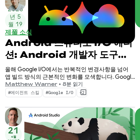
2026
년 5
월 19
제품 소식
일
Android 스튜디오 I/O 에디
션: Android 개발자 도구의
새로운 기능
올해 Google I/O에서는 반복적인 변경사항을 넘어
앱 빌드 방식의 근본적인 변화를 모색합니다. Google
의 최신 도구는 Android 개발자로서의 생산성을 높이
Matthew Warner
•
8분 읽기
고 코드베이스에 배포하는 AI 에이전트를 강화하는
#에이전트 스킬
#Google I/O
+2
기능을 갖춘 에이전트 시대를 위해 빌드되었습니다.
21
4월