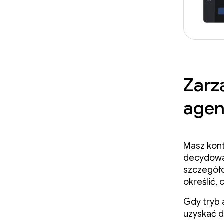
Zarz
agen
Masz kont
decydować
szczegóło
określić,
Gdy tryb 
uzyskać d