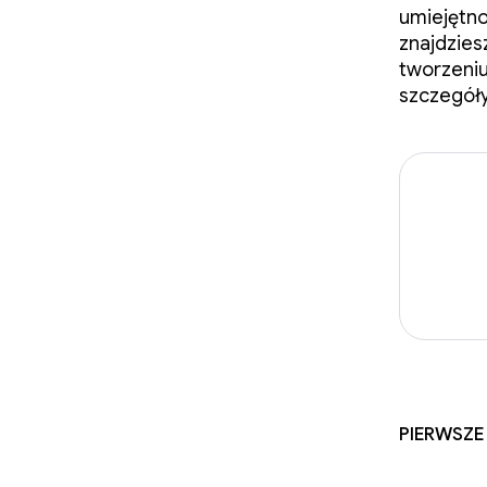
umiejętno
znajdzies
tworzeniu
szczegóły
Pierwsze