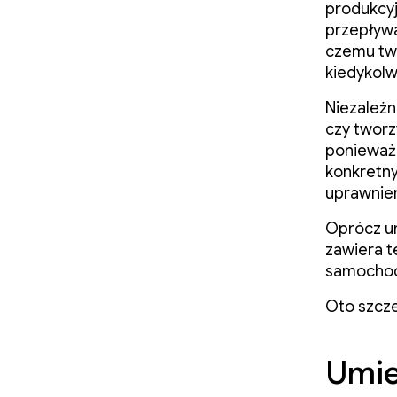
produkcyj
przepływa
czemu two
kiedykolw
Niezależn
czy tworz
ponieważ 
konkretny
uprawnien
Oprócz um
zawiera t
samocho
Oto szcz
Umie