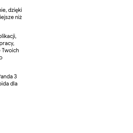
e, dzięki
iejsze niż
ikacji,
pracy,
e Twoich
o
Panda 3
oida dla