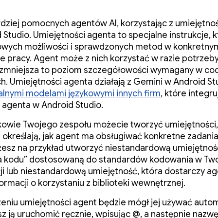
dziej pomocnych agentów AI, korzystając z umiejętno
 Studio. Umiejętności agenta to specjalne instrukcje, 
owych możliwości i sprawdzonych metod w konkretny
e pracy. Agent może z nich korzystać w razie potrzeby
 zmniejsza to poziom szczegółowości wymagany w co
. Umiejętności agenta działają z Gemini w Android Stu
alnymi modelami językowymi innych firm
, które integru
 agenta w Android Studio.
nkowie Twojego zespołu możecie tworzyć umiejętności,
 określają, jak agent ma obsługiwać konkretne zadania
esz na przykład utworzyć niestandardową umiejętnoś
ja kodu” dostosowaną do standardów kodowania w Two
ji lub niestandardową umiejętność, która dostarczy a
formacji o korzystaniu z biblioteki wewnętrznej.
eniu umiejętności agent będzie mógł jej używać auto
z ją uruchomić ręcznie, wpisując @, a następnie nazw