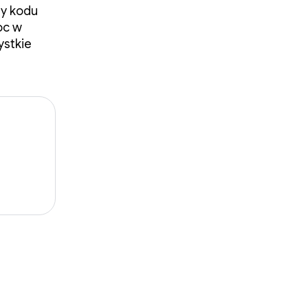
zy kodu
oc w
ystkie