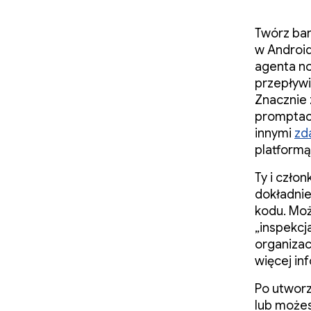
Twórz bar
w Android
agenta n
przepływi
Znacznie
promptach
innymi
zd
platformą
Ty i czło
dokładnie
kodu. Moż
„inspekc
organizac
więcej in
Po utworz
lub możes