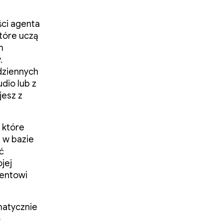
ści agenta
które uczą
m
.
dziennych
dio lub z
jesz z
 które
 w bazie
ć
jej
gentowi
matycznie
ę