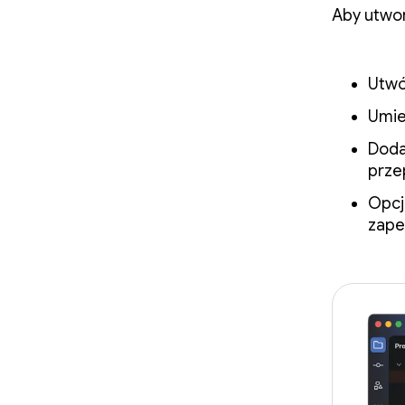
Aby utwor
Utwó
Umie
Doda
prze
Opcj
zape