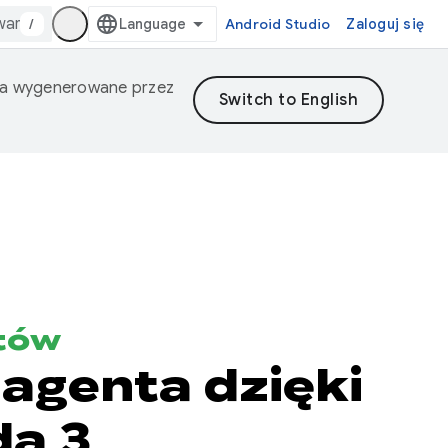
/
Android Studio
Zaloguj się
nia wygenerowane przez
tów
agenta dzięki
da 3