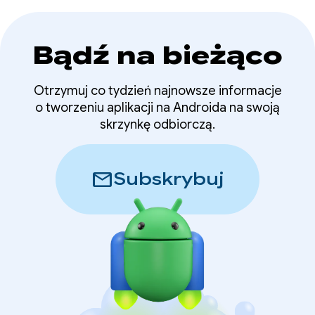
wdrażanych w bazie kodu.
Bądź na bieżąco
Otrzymuj co tydzień najnowsze informacje
o tworzeniu aplikacji na Androida na swoją
skrzynkę odbiorczą.
mail
Subskrybuj