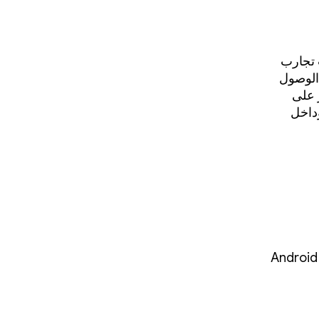
ت تجارب
الوصول
هة تركّز على
داخل
نحن نتيح فرصًا جديدة لاكتشاف تطبيقاتك ومحتواك في جميع أنحاء منظومة Android