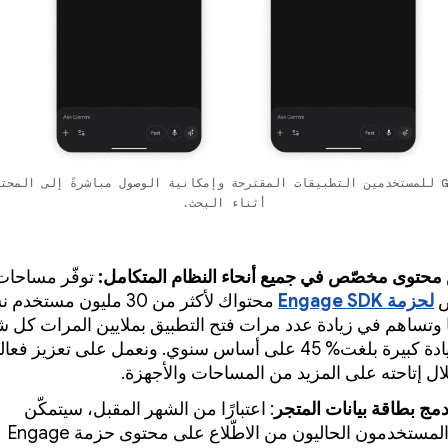
سيقدّم Gemini للمستخدمين التطبيقات المقترحة وإمكانية الوصول مباشرةً إلى الم
أثناء البحث.
حتوى مخصّص في جميع أنحاء النظام المتكامل:
توفّر مساحات
ض
لحزمة Engage SDK
محتواك لأكثر من 30 مليون مستخ
 وتساهم في زيادة عدد مرات فتح التطبيق بملايين المرات كل ش
أي بزيادة كبيرة بلغت% 45 على أساس سنوي. ونعمل على تعزيز فعال
ل إتاحته على المزيد من المساحات والأجهزة.
مج بطاقة بيانات المتجر
: اعتبارًا من الشهر المقبل، سيتمكّن
المستخدمون الحاليون من الاطّلاع على محتوى حزمة Engage