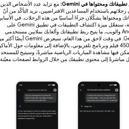
يقاتك ومحتواها في Gemini:
مع تزايد عدد الأشخاص الذين
 رحلاتهم باستخدام المساعدين الافتراضيين، نريد التأكّد من أنّ
تك ومحتواها يشكّلان جزءًا أساسيًا من هذه الرحلات. في الأسابي
ة، سنفعّل
ميزة اكتشاف التطبيقات في تطبيق Gemini على
Android والويب، ما يتيح ربط تطبيقاتك وألعابك بملايين مستخدمي
Gemini. في وقت لاحق من هذا العام، سيعرض Gemini أيضًا أك
450,000 فيلم وبرنامج تلفزيوني، بالإضافة إلى معلومات حول الأماك
مكن فيها مشاهدة المباريات الرياضية مباشرةً، وسيتيح للمستخد
ال مباشرةً إلى محتوى تطبيقك من خلال الروابط لصفحات معيّنة.