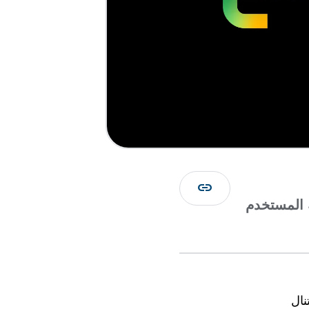
link
 المستخدم
تنال