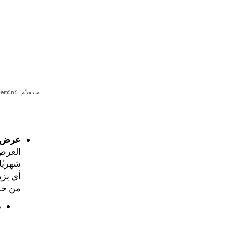
عرض م
العر
شهريًا
من خلا
د