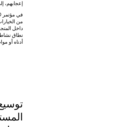
إعجابهم، إل
في مؤتمر Google I/O لهذا العام، تحدّثنا عن
من الخيارات
داخل المتج
نطاق نشاطك 
أدناه أو موا
توسيع
المستخ