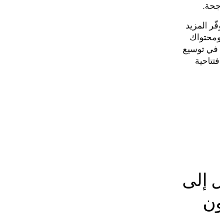
جحة.
ّر المزيد
ومحتواك
 في توسيع
تتاحية
 إلى
ون