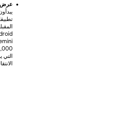
عرض تطب
يبدأون
تطبيقا
المقبل
التي ي
الانتق