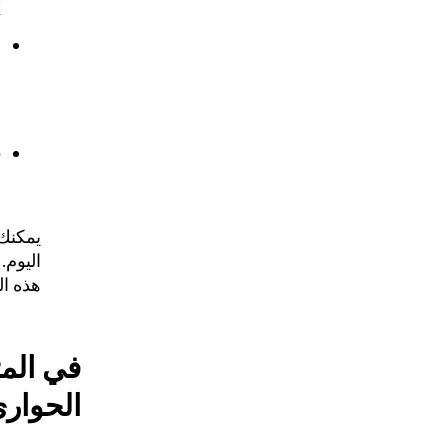
DK
م
ن
ا
ن
س
يمكنك 
اليوم.
هذه ال
في المت
الحوار