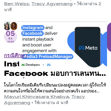
ทีมวิศวกรรมได้ระบุว่าเวลาเริ่มต้นของแอปเป็นส่วนสำคัญที่
Ben Weiss
,
Tracy Agyemang
•
ใช้เวลาอ่าน 2
ต้องปรับปรุง แต่กังวลว่าการปรับปรุงนี้จะต้องมีการ
นาที
เปลี่ยนแปลงโค้ดเบสอย่างมาก
05
มี.ค.
2026
กรณีศึกษา
Instagram และ
Facebook มอบการเล่นทันที
และเพิ่มการมีส่วนร่วมของผู้ใช้
ในโลกโซเชียลมีเดียที่เปลี่ยนแปลงอยู่ตลอดเวลา ผู้ใช้จะให้
ด้วย Media3
ความสนใจหรือไม่ให้ความสนใจอย่างรวดเร็ว แอปของ
Meta (Facebook และ Instagram) เป็นหนึ่งใน
Mayuri Khinvasara Khabya
,
Tracy
PreloadManager
แพลตฟอร์มโซเชียลที่ใหญ่ที่สุดในโลกและให้บริการผู้ใช้
Agyemang
•
ใช้เวลาอ่าน 4 นาที
หลายพันล้านคนทั่วโลก