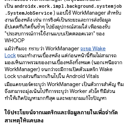
เป็น
androidx.work.impl.background.systemjob
.SystemJobService
) แอปใช้ WorkManager สำหรับ
งานเบื้องหลัง เช่น การซิงค์เป็นระยะและการส่งข้อมูล
อัปเดตที่เกิดขึ้นซ้ำๆ ไปยังอุปกรณ์สวมใส่ เพื่อรองรับ
"ประสบการณ์การใช้งานแบบเปิดตลอดเวลา" ของ
WHOOP
แม้ว่าทีมจะ
ทราบ
ว่า WorkManager
จะขอ Wake
Lock
ขณะทำงานเบื้องหลัง แต่ก่อนหน้านี้ทีมไม่สามารถ
มองเห็นภาพรวมของงานเบื้องหลังทั้งหมด (นอกเหนือจาก
WorkManager) จนกว่าจะมีการเปิดตัวเมตริก Wake
Lock บางส่วนที่มากเกินไปใน Android Vitals
เมื่อแดชบอร์ดระบุว่า WorkManager เป็นตัวการสำคัญ ทีม
จึงสามารถมุ่งเน้นไปที่การระบุว่า Worker
ตัวใด
ที่มีส่วน
ทำให้เกิดปัญหามากที่สุด และพยายามแก้ไขปัญหา
ใช้ประโยชน์จากเมตริกและข้อมูลภายในเพื่อจำกัด
สาเหตุให้แคบลง