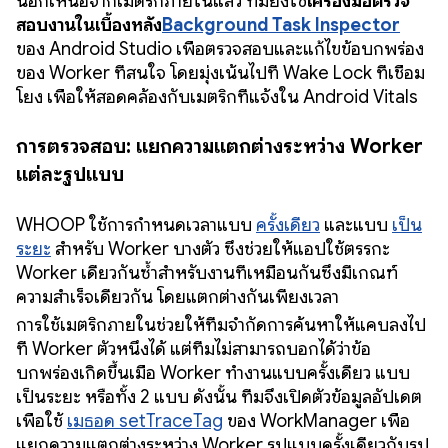
นอกเหนือจากเมตริกภายในแล้ว ทีมยังใช้
เครื่องมือตรวจ
สอบงานในเบื้องหลัง
Background Task Inspector
ของ Android Studio เพื่อตรวจสอบและแก้ไขข้อบกพร่อง
ของ Worker ที่สนใจ โดยมุ่งเน้นไปที่ Wake Lock ที่เชื่อม
โยง เพื่อให้สอดคล้องกับเมตริกที่แจ้งใน Android Vitals
การตรวจสอบ: แยกความแตกต่างระหว่าง Worker
แต่ละรูปแบบ
WHOOP ใช้การกำหนดเวลาแบบ
ครั้งเดียว
และแบบ
เป็น
ระยะ
สำหรับ Worker บางตัว ซึ่งช่วยให้แอปใช้ตรรกะ
Worker เดียวกันซ้ำสำหรับงานที่เหมือนกันซึ่งมีเกณฑ์
ความสำเร็จเดียวกัน โดยแตกต่างกันเพียงเวลา
การใช้เมตริกภายในช่วยให้ทีมจำกัดการค้นหาให้แคบลงไป
ที่ Worker ตัวหนึ่งได้ แต่ทีมไม่สามารถบอกได้ว่าข้อ
บกพร่องเกิดขึ้นเมื่อ Worker ทำงานแบบครั้งเดียว แบบ
เป็นระยะ หรือทั้ง 2 แบบ ดังนั้น ทีมจึงเปิดตัวข้อมูลอัปเดต
เพื่อใช้
เมธอด setTraceTag
ของ WorkManager เพื่อ
แยกความแตกต่างระหว่าง Worker รูปแบบครั้งเดียวกับรูป