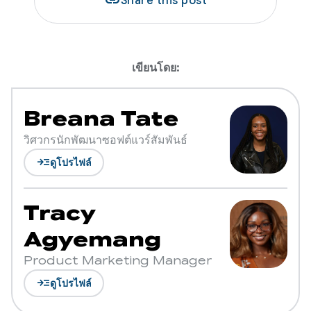
link
Share this post
เขียนโดย:
Breana Tate
วิศวกรนักพัฒนาซอฟต์แวร์สัมพันธ์
read_more
ดูโปรไฟล์
Tracy
Agyemang
Product Marketing Manager
read_more
ดูโปรไฟล์