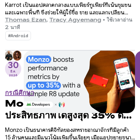
ยอดขายด้วยฟีเจอร์การแปลที่
Karrot เป็นแอปตลาดกลางแบบเพียร์ทูเพียร์ที่เน้นชุมชน
สร้างขึ้นภายในเวลาไม่ถึง 2
และเฉพาะพื้นที่ ซึ่งช่วยให้ผู้ใช้ซื้อ ขาย และแลกเปลี่ยน
สินค้ากับผู้ใช้ที่ยืนยันตัวตนแล้วรายอื่นๆ ได้ นับตั้งแต่เปิด
Thomas Ezan
,
Tracy Agyemang
•
ใช้เวลาอ่าน
สัปดาห์
ตัวในเกาหลีใต้ในปี 2015 แพลตฟอร์มนี้ได้ขยายไปยังตลาด
2 นาที
ทั่วโลกและมีผู้ใช้ที่ลงทะเบียนแล้วกว่า 43 ล้านคน
#Android
30
มี.ค.
2026
กรณีศึกษา
Monzo เพิ่มเมตริก
ประสิทธิภาพได้สูงสุด 35% ด้วย
การอัปเดต R8 อย่างง่าย
Monzo เป็นธนาคารดิจิทัลของสหราชอาณาจักรที่มีลูกค้า
15 ล้านคนและมีแนวโน้มเพิ่มขึ้นเรื่อยๆ เมื่อแอปขยายขนาด