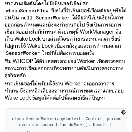
หากงานเริ่มต้นโดยไม่มีเซ็นเซอร์เชื่อมต่อ
whoopSensorFlow
ซึ่งบ่งชี้ว่าเซ็นเซอร์เชื่อมต่ออยู่หรือไม่
จะเป็น
null
SensorWorker
ไม่ถือว่านี่เป็นเงื่อนไขการ
ออกก่อนกำหนดและยังคงทำงานต่อไป ซึ่งเป็นการรอการ
เชื่อมต่ออย่างไม่มีกำหนด ด้วยเหตุนี้ WorkManager จึง
เก็บ Wake Lock บางส่วนไว้จนกว่างานจะหมดเวลา ซึ่งนำ
ไปสู่การใช้ Wake Lock เบื้องหลังสูงและการกำหนดเวลา
SensorWorker
ใหม่ที่ไม่ต้องการบ่อยครั้ง
ทีม WHOOP ได้อัปเดตตรรกะของ Worker เพื่อตรวจสอบ
สถานะการเชื่อมต่อก่อนที่จะพยายามดำเนินการตรรกะทาง
ธุรกิจหลัก
หากเซ็นเซอร์ไม่พร้อมใช้งาน Worker จะออกจากการ
ทำงาน ซึ่งจะหลีกเลี่ยงสถานการณ์การหมดเวลาและปล่อย
Wake Lock ข้อมูลโค้ดต่อไปนี้แสดงวิธีแก้ปัญหา
class SensorWorker(appContext: Context, params: Wo
   override suspend fun doWork(): Result {

      ...
