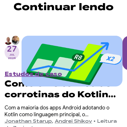
Continuar lendo
27
JUL
2026
Estudos de caso
Como o R8 tornou as
corrotinas do Kotlin
no Android duas vezes
Com a maioria dos apps Android adotando o
mais rápidas
Kotlin como linguagem principal, o
kotlinx.coroutines se tornou um padrão de fato
Jonathan Starup
,
Andrei Shikov
•
Leitura