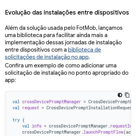
Evolução das instalações entre dispositivos
Além da solução usada pelo FotMob, lançamos
uma biblioteca para facilitar ainda mais a
implementação dessas jornadas de instalação
entre dispositivos com a
biblioteca de
solicitações de instalação no app
.
Confira um exemplo de como adicionar uma
solicitação de instalação no ponto apropriado do
app:
val
crossDevicePromptManager
=
CrossDevicePromptMa
val
request
=
CrossDevicePromptInstallationRequest
try
{
val
info
=
crossDevicePromptManager
.
requestIns
crossDevicePromptManager
.
launchPromptFlow
(
acti