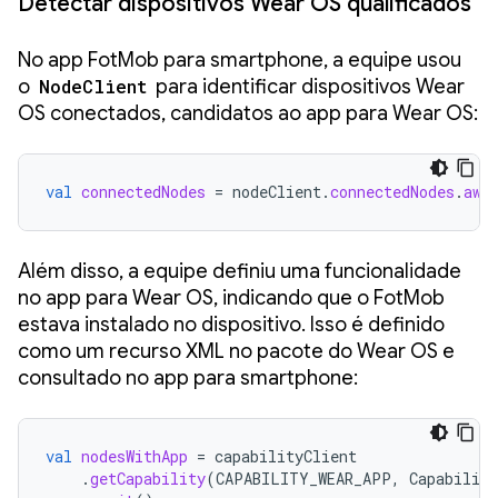
Detectar dispositivos Wear OS qualificados
No app FotMob para smartphone, a equipe usou
o
NodeClient
para identificar dispositivos Wear
OS conectados, candidatos ao app para Wear OS:
val
connectedNodes
=
nodeClient
.
connectedNodes
.
awa
Além disso, a equipe definiu uma funcionalidade
no app para Wear OS, indicando que o FotMob
estava instalado no dispositivo. Isso é definido
como um recurso XML no pacote do Wear OS e
consultado no app para smartphone:
val
nodesWithApp
=
capabilityClient
.
getCapability
(
CAPABILITY_WEAR_APP
,
Capability