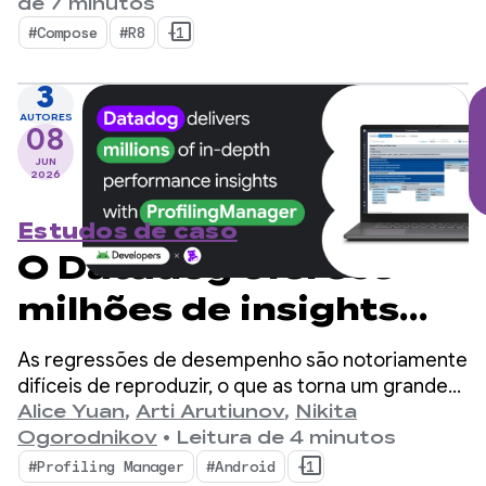
para programação assíncrona. A biblioteca
de 7 minutos
oferece uma maneira bem projetada e
#Compose
#R8
+1
estruturada de gerenciar fluxos simultâneos
nativos do Kotlin.
3
AUTORES
08
JUN
2026
Estudos de caso
O Datadog oferece
milhões de insights
detalhados de
As regressões de desempenho são notoriamente
performance com o
difíceis de reproduzir, o que as torna um grande
gargalo para desenvolvedores de dispositivos
Alice Yuan
,
Arti Arutiunov
,
Nikita
ProfilingManager
móveis.
Ogorodnikov
•
Leitura de 4 minutos
#Profiling Manager
#Android
+1