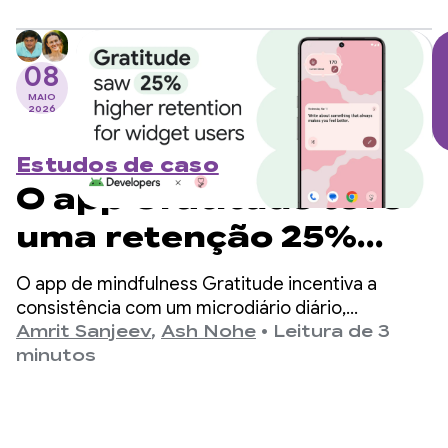
08
MAIO
2026
Estudos de caso
O app Gratitude teve
uma retenção 25%
maior para usuários
O app de mindfulness Gratitude incentiva a
de widgets
consistência com um microdiário diário,
afirmações e quadros de metas. O app tem mais
Amrit Sanjeev
,
Ash Nohe
•
Leitura de 3
de 6 milhões de downloads, 150 mil avaliações de
minutos
5 estrelas e 100 milhões de entradas de diário
registradas.