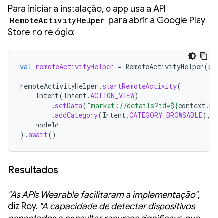
Para iniciar a instalação, o app usa a API
RemoteActivityHelper
para abrir a Google Play
Store no relógio:
val
remoteActivityHelper
=
RemoteActivityHelper
(
co
remoteActivityHelper
.
startRemoteActivity
(
Intent
(
Intent
.
ACTION_VIEW
)
.
setData
(
"market://details?id=
${
context
.
pa
.
addCategory
(
Intent
.
CATEGORY_BROWSABLE
),
nodeId
).
await
()
Resultados
"As APIs Wearable facilitaram a implementação"
,
diz Roy.
"A capacidade de detectar dispositivos