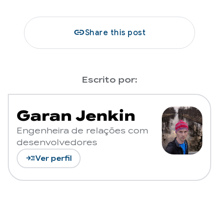
link
Share this post
Escrito por:
Garan Jenkin
Engenheira de relações com
desenvolvedores
read_more
Ver perfil