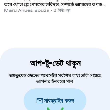
করে গুগল প্লে গেমসের ভবিষ্যৎ সম্পর্কে আমাদের রূপকল্প
তুলে ধরেছিলাম: আপনার গেমের সাফল্যকে এগিয়ে নিয়ে
Maru Ahues Bouza
•
3 মিনিট পড়া
যাওয়ার সেরা উপায় হলো খেলোয়াড়দের একটি বিশ্বমানের
অভিজ্ঞতা প্রদান করা।
আপ-টু-ডেট থাকুন
অ্যান্ড্রয়েড ডেভেলপমেন্টের সর্বশেষ তথ্য প্রতি সপ্তাহে
আপনার ইনবক্সে পান।
mail
সাবস্ক্রাইব করুন