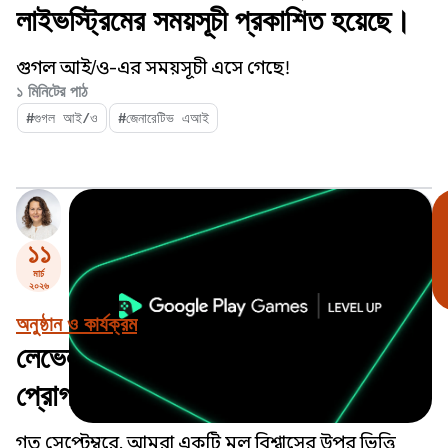
লাইভস্ট্রিমের সময়সূচী প্রকাশিত হয়েছে।
গুগল আই/ও-এর সময়সূচী এসে গেছে!
১ মিনিটের পাঠ
#গুগল আই/ও
#জেনারেটিভ এআই
১১
মার্চ
২০২৬
অনুষ্ঠান ও কার্যক্রম
লেভেল আপ: সাইডকিক পরীক্ষা করুন এবং
প্রোগ্রামের আসন্ন মাইলফলকগুলোর জন্য
প্রস্তুত হন।
গত সেপ্টেম্বরে, আমরা একটি মূল বিশ্বাসের উপর ভিত্তি