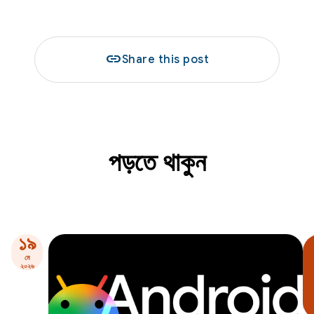
link
Share this post
পড়তে থাকুন
১৯
মে
২০২৬