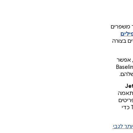
רך בקימפול Just in Time, וכך משפרים
ילים
ם בצורה
פליקציה, אפשר
שיתפו איך פרופילים של Baseline
להם.
Je
התאמה
ריטים
האחרון של #TheAndroidShow כדי
ותר לגבי