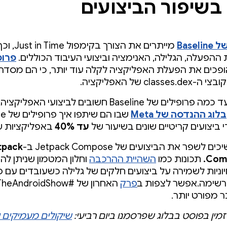
בשיפור הביצועים
Basel
מייתרים את הצו
ההפעלה, הגלילה, האנימציה וביצועי העיבוד הכוללים.
פרופ
פכים את הפעלת האפליקציה לקלה עוד יותר, כי הם מסדרי
clas של האפליקציה.
כדי להבין עד כמה פרופילים של Baseline חשובים לביצועי הא
בלוג ההנדסה של Meta
שבו הם 
 ביצועים קריטיים שונים בשיעור של
עד 40%
באפליקציות ש
לשפר את הביצועים של Jetpack Compose ב-
tpack
Comp
תכונות כמו
השהיית ההרכבה
וחלון המטמון שניתן ל
יוניות לשמירה על ביצועים חלקים של גלילה כשעובדים עם פ
רשימה.אפשר לצפות ב
פרק
 מפורט יותר.
זמין בפוסט בבלוג שפרסמנו ביום רביעי:
שיקולים מעמיקים י