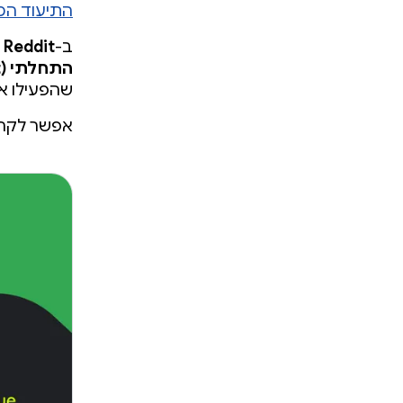
התיעוד המ
ב-
Reddit
ד
התחלתי (cold start)
שהפעילו את
אפשר לקר