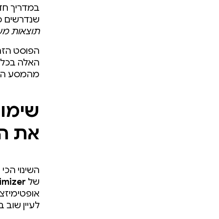
במדריך חדש
שנדרשים כד
תוצאות מש
הפוסט הזה 
האלה בכל 
מהמסע המש
את ה
השינוי הכ
של
imizer
אופטימיזצי
לעיין שוב בכללי Keep ולהחזיר את R8 