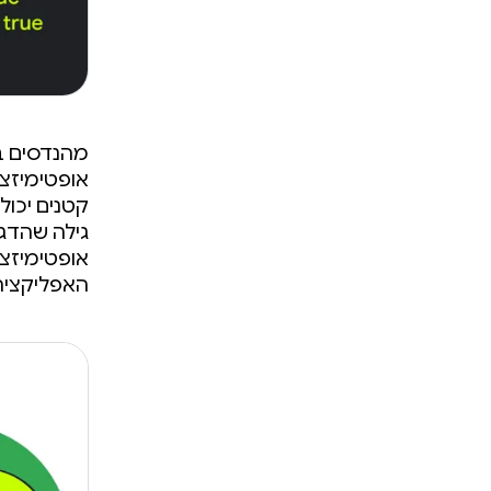
מהנדסים ב
אופטימיזצי
גילה שהדג
האפליקציה