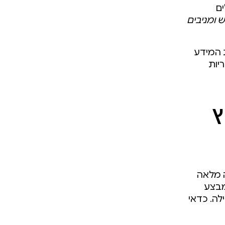
ים
 ומניבים
ת המידע
יות
האיץ
ה מלאה
מבצע
לה. כדאי