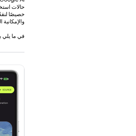
حالات استخد
خصيصًا لنقد
والإمكانية ال
في ما يلي بع