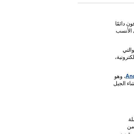
ن دائمًا
رمجة تطبيقات أو حزمة تطوير برامج (SDK) هي الأنسب
والتي
كترونية،
، وهو
وتعليمهم كيفية إنشاء الجيل
جهة شاملة
ت برمجة التطبيقات وحِزم تطوير البرامج (SDK) من
يرة من