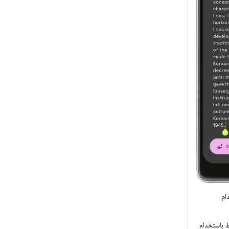
ام
 باستخدام