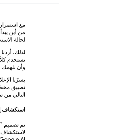
مع استمرار ت
لحالة الاستخ
لذلك، أردنا
تستخدم كلاً
وأن نلهمك ل
يسرّنا الإع
التالي من تطبيقات Android المستندة
استكشاف إمكا