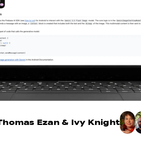
Thomas Ezan
&
Ivy Knight