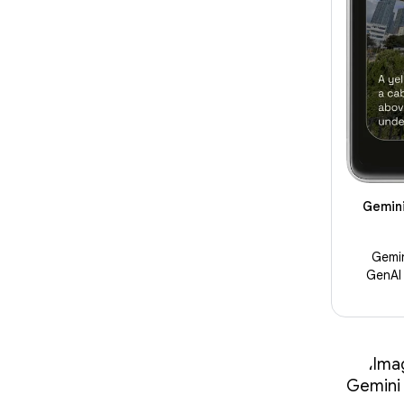
ف الصور على الجهاز فقط باستخدام Gemini
إنشاء أوصاف للصور باستخدام Gemini
GenAI Ima
تشمل الأمثلة الأخرى: تعديل الصور باستخدام إمكانات تعديل القناع في Imagen،
وتطبيق قائمة مهام يتم التحكّم فيه صوتيًا باستخدام واجهة برمجة التطبيقات Gemini