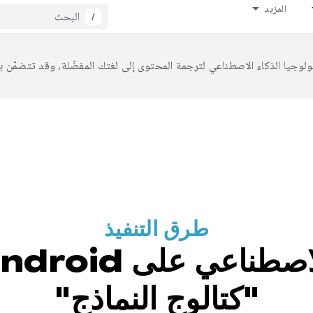
المزيد
/
طرق التنفيذ
"كتالوج النماذج"