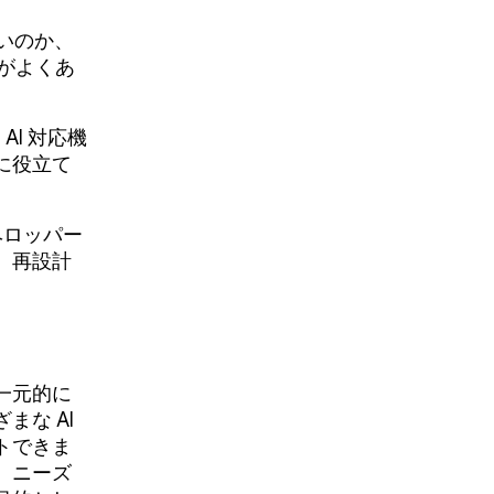
いのか、
とがよくあ
I 対応機
に役立て
デベロッパー
、再設計
能を一元的に
な AI
トできま
、ニーズ