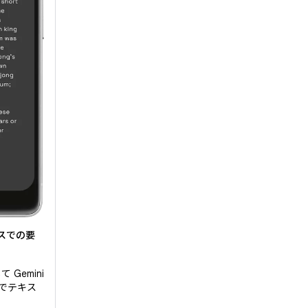
イスでの要
して Gemini
スでテキス