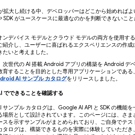
分野が拡大し続ける中、デベロッパーはどこから始めればよ
I や SDK がユースケースに最適なのかを判断できないこ
ンデバイス モデルとクラウド モデルの両方を使用する A
ご紹介し、ユーザーに喜ばれるエクスペリエンスの作成
きたいと考えました。
世代の AI 搭載 Android アプリの構築を Android 
教育することを目的とした専用アプリケーションである
ndroid AI サンプル カタログ
をリリースしました。
e AI でできることを確認する
d AI サンプル カタログは、Google AI API と SDK の機
る場所として設計されています。このページには、さまざま
ースを示すサンプルがまとめられており、ご自身でテス
カタログは、構築できるものを実際に体験していただき