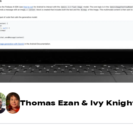
Thomas Ezan
&
Ivy Knigh