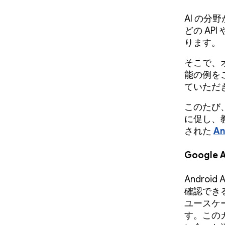
AI の
どの AP
ります。
そこで、オ
能の例を
ていただ
このたび、次
に促し、
された
A
Googl
Androi
確認でき
ユースケ
す。この