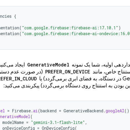
ncies
{
mentation
(
"com.google.firebase:firebase-ai:17.10.1"
)
mentation
(
"com.google.firebase:firebase-ai-ondevice:16.0
اردهی اولیه، شما یک نمونه
GenerativeModel
ایجاد می‌کنید 
تنتاج خاص، مانند
PREFER_ON_DEVICE
(در صورت عدم دستر
می‌گردد) یا
REFER_IN_CLOUD
 بودن به استنتاج روی دستگاه برمی‌گردد) پیکربندی می‌کنید:
del
=
Firebase
.
ai
(
backend
=
GenerativeBackend
.
googleAI
()
nerativeModel
(
modelName
=
"gemini-3.1-flash-lite"
,
onDeviceConfig
=
OnDeviceConfig
(