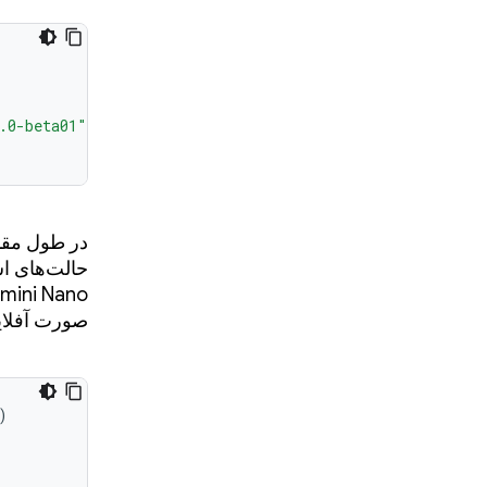
.0-beta01"
)
در طول مقد
حالت‌های اس
Gemini Nano در دستگاه، به فضای ابری بر
صورت آفلاین
)