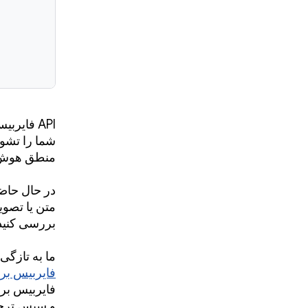
API فایر
شما را تشوی
منطق هوش م
در حال حاضر
متن یا تصوی
بررسی کنید
ما به تازگی
فایربیس برا
فایربیس برا
و سپس ترجمه