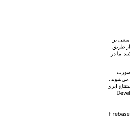
بتنی بر
 از طریق
ید. ما در
رت پویا بین Gemini Nano که به صورت
سط ابر میزبانی می‌شوند،
استفاده می‌کند. استنتاج ابری
در Vertex AI و Developer API
را به همراه Firebase