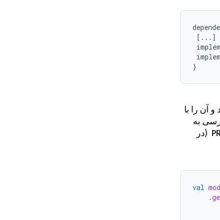
depende
[
...
]
imple
imple
}
و آن را با
سی به
P
(در
val
mo
.
ge