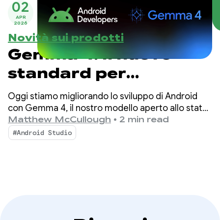
02
APR
2026
Novità sui prodotti
Gemma 4: il nuovo
standard per
l'intelligence degli
Oggi stiamo migliorando lo sviluppo di Android
agenti locali su
con Gemma 4, il nostro modello aperto allo stato
dell'arte più recente progettato con funzionalità
Matthew McCullough
•
2 min read
Android
di ragionamento complesso e chiamata di
#Android Studio
strumenti autonomi.