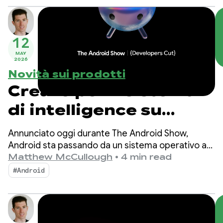
l'ecosistema in espansione.
12
MAY
2026
Novità sui prodotti
Creare per il sistema
di intelligence su
Android
Annunciato oggi durante The Android Show,
Android sta passando da un sistema operativo a
un sistema di intelligence, creando maggiori
Matthew McCullough
•
4 min read
opportunità di coinvolgimento con le tue app.
#Android