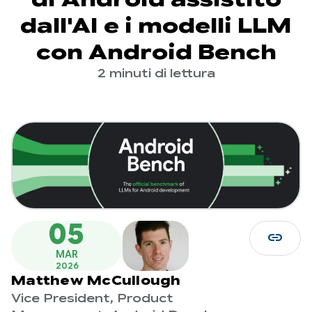
dall'AI e i modelli LLM
con Android Bench
2 minuti di lettura
05
link
MAR
2026
Matthew McCullough
Vice President, Product