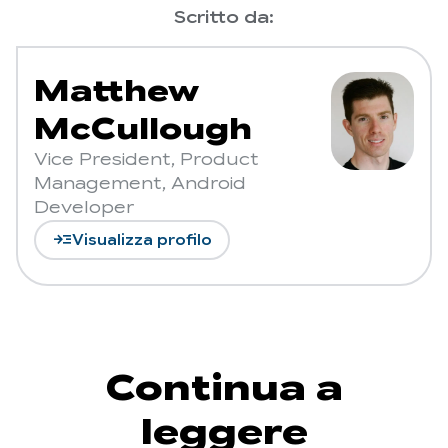
Scritto da:
Matthew
McCullough
Vice President, Product
Management, Android
Developer
read_more
Visualizza profilo
Continua a
leggere