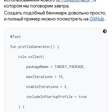
использованием нового
API UiAutomator
, о
котором мы поговорим завтра.
Создать подобный бенчмарк довольно просто,
и полный пример можно посмотреть на
GitHub
.
@Test

fun profileGenerator() {

    rule.collect(

        packageName = TARGET_PACKAGE,

        maxIterations = 15,

        stableIterations = 3,

        includeInStartupProfile = true

    ) {
