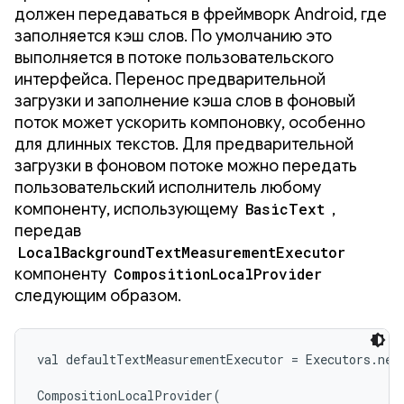
должен передаваться в фреймворк Android, где
заполняется кэш слов. По умолчанию это
выполняется в потоке пользовательского
интерфейса. Перенос предварительной
загрузки и заполнение кэша слов в фоновый
поток может ускорить компоновку, особенно
для длинных текстов. Для предварительной
загрузки в фоновом потоке можно передать
пользовательский исполнитель любому
компоненту, использующему
BasicText
,
передав
LocalBackgroundTextMeasurementExecutor
компоненту
CompositionLocalProvider
следующим образом.
val defaultTextMeasurementExecutor = Executors.newS
CompositionLocalProvider(
