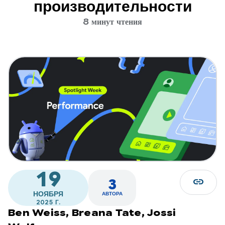
производительности
8 минут чтения
19
link
3
НОЯБРЯ
АВТОРА
2025 Г.
Ben Weiss,
Breana Tate,
Jossi