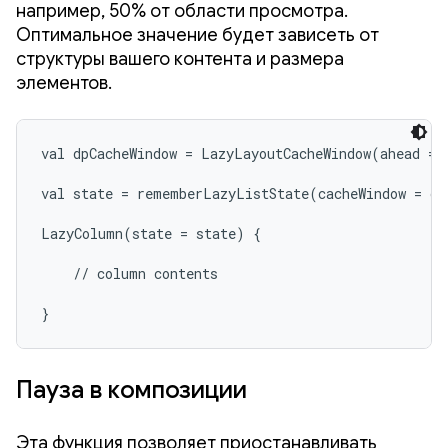
например, 50% от области просмотра.
Оптимальное значение будет зависеть от
структуры вашего контента и размера
элементов.
val dpCacheWindow = LazyLayoutCacheWindow(ahead = 1
val state = rememberLazyListState(cacheWindow = dpC
LazyColumn(state = state) {

    // column contents

}
Пауза в композиции
Эта функция позволяет приостанавливать