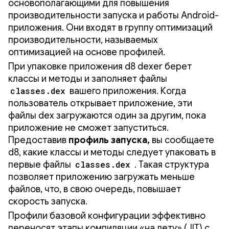
основополагающими для повышения
производительности запуска и работы Android-
приложения. Они входят в группу оптимизаций
производительности, называемых
оптимизацией на основе профилей.
При упаковке приложения d8 dexer берет
классы и методы и заполняет файлы
classes.dex
вашего приложения. Когда
пользователь открывает приложение, эти
файлы dex загружаются один за другим, пока
приложение не сможет запуститься.
Предоставив
профиль запуска,
вы сообщаете
d8, какие классы и методы следует упаковать в
первые файлы
classes.dex
. Такая структура
позволяет приложению загружать меньше
файлов, что, в свою очередь, повышает
скорость запуска.
Профили базовой конфигурации эффективно
переносят этапы компиляции «на лету» (JIT) с