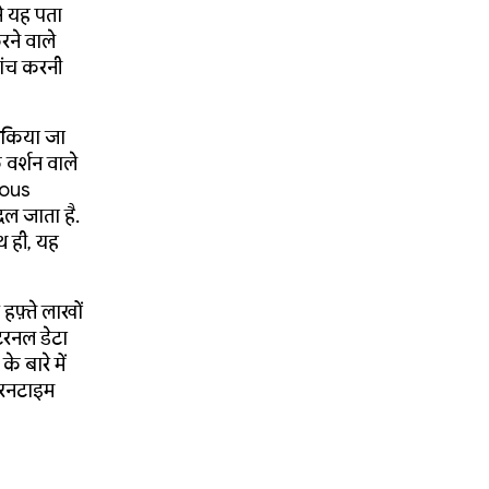
े यह पता
करने वाले
ांच करनी
 किया जा
वर्शन वाले
uous
बदल जाता है.
ाथ ही, यह
फ़्ते लाखों
टरनल डेटा
े बारे में
, रनटाइम