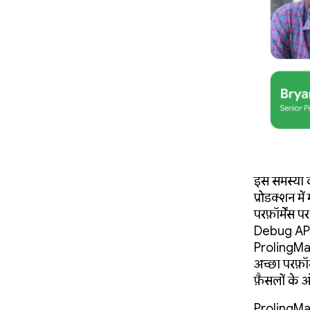
इस समस्या 
प्रोडक्शन मे
परफ़ॉर्मेंस
Debug API क
ProfilingMa
अच्छा परफ़ॉ
फ़ैसलों के
ProfilingMa