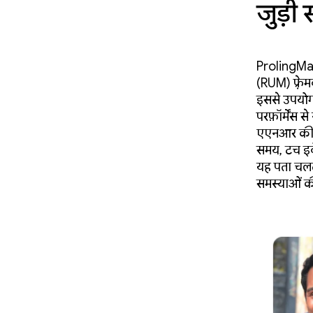
जुड़ी
ProfilingM
(RUM) फ़्रे
इससे उपयोग
परफ़ॉर्मेंस 
एएनआर की दर
समय, टच इवें
यह पता चलता 
समस्याओं क