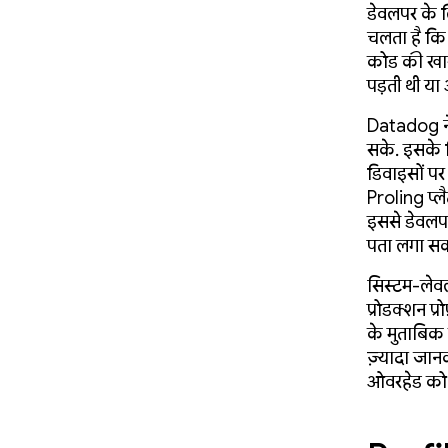
डेवलपर के ल
चलता है कि प
कोड की खास 
पड़ती थी या
Datadog न
सके. इसके 
डिवाइसों 
Profiling प्ल
इससे डेवलपर,
पता लगा सकते
सिस्टम-लेव
प्रोडक्शन प
के मुताबिक ह
ज़्यादा जानक
ओवरहेड को 