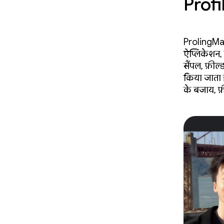
Prof
ProfilingMa
ऐप्लिकेशन, प
सैंपल, फ़ील्
किया जाता ह
के बजाय, फ़