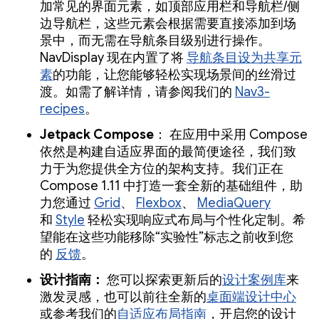
加常见的界面元素，如顶部应用栏和导航栏/侧
边导航栏，这些元素会根据需要直接添加到场
景中，而无需在导航条目级别进行操作。
NavDisplay 现在内置了将
导航条目设为共享元
素
的功能，让您能够轻松实现场景间的丝滑过
渡。如需了解详情，请参阅我们的
Nav3-
recipes
。
Jetpack Compose
： 在应用中采用 Compose
依然是构建自适应界面的最简便途径，我们致
力于为您提供全方位的架构支持。我们正在
Compose 1.11 中打造一套全新的基础组件，助
力您通过
Grid
、
Flexbox
、
MediaQuery
和
Style
轻松实现响应式布局与个性化定制。希
望能在这些功能移除“实验性”标志之前收到您
的
反馈
。
设计指南：
您可以探索更新后的
设计案例库
来
激发灵感，也可以前往全新的
桌面端设计中心
或参考我们的
自适应布局指南
，开启您的设计