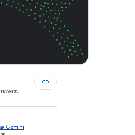
link
чиками.
ая Gemini
ля