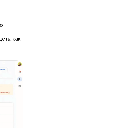
о
еть, как