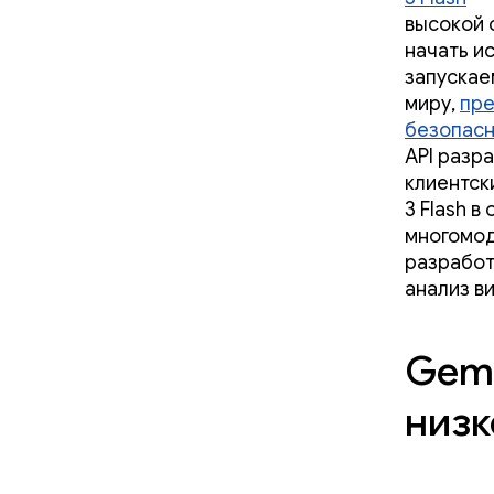
высокой 
начать и
запуска
миру,
пре
безопасн
API разра
клиентск
3 Flash 
многомод
разработ
анализ в
Gemi
низк