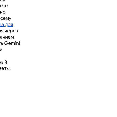
жете
ьно
всему
на для
ия через
ванием
ть Gemini
и
ный
веты.