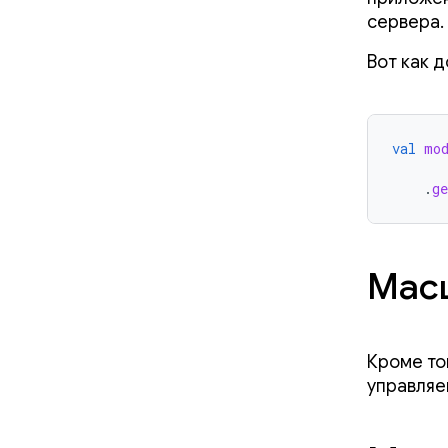
сервера.
Вот как д
val
mo
.
ge
Масш
Кроме то
управляе