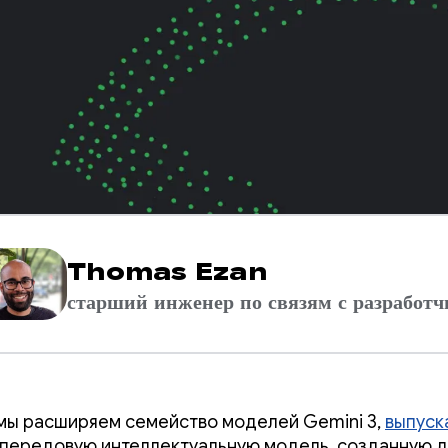
Thomas Ezan
старший инженер по связям с разработ
мы расширяем семейство моделей Gemini 3,
выпуск
передовую интеллектуальную модель, созданную д