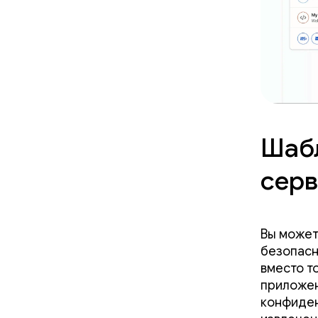
Шаб
сер
Вы может
безопасн
вместо т
приложен
конфиден