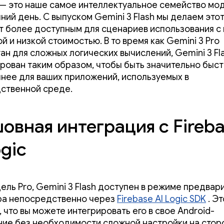
 — это наше самое интеллектуальное семейство мо
ний день. С выпуском Gemini 3 Flash мы делаем это
т более доступным для сценариев использования с
 и низкой стоимостью. В то время как Gemini 3 Pro
ан для сложных логических вычислений, Gemini 3 Fl
рован таким образом, чтобы быть значительно быст
нее для ваших приложений, используемых в
ственной среде.
овная интеграция с Fireb
ogic
дель Pro, Gemini 3 Flash доступен в режиме предвар
ра непосредственно через
Firebase AI Logic SDK
. Эт
 что вы можете интегрировать его в свое Android-
ие без необходимости сложной настройки на стор