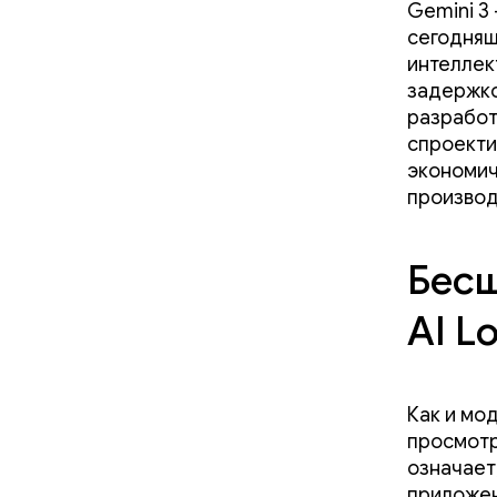
Gemini 3
сегодняш
интеллек
задержкой
разработ
спроекти
экономич
производ
Бесш
AI L
Как и мо
просмот
означает,
приложен