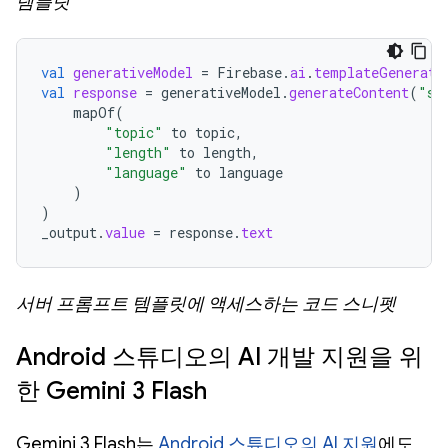
템플릿
val
generativeModel
=
Firebase
.
ai
.
templateGenerati
val
response
=
generativeModel
.
generateContent
(
"st
mapOf
(
"topic"
to
topic
,
"length"
to
length
,
"language"
to
language
)
)
_output
.
value
=
response
.
text
서버 프롬프트 템플릿에 액세스하는 코드 스니펫
Android 스튜디오의 AI 개발 지원을 위
한 Gemini 3 Flash
Gemini 3 Flash는
Android 스튜디오의 AI 지원
에도