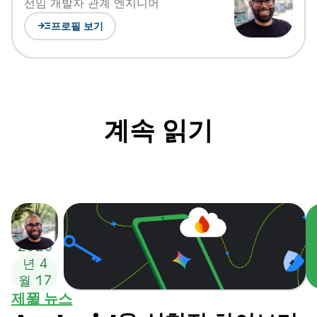
선임 개발자 관계 엔지니어
read_more
프로필 보기
계속 읽기
2026
년 4
월 17
제품 뉴스
일