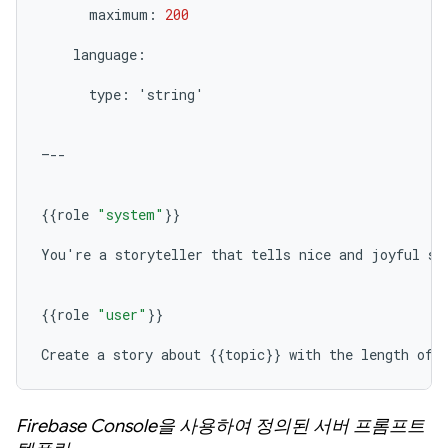
maximum
:
200
language
:
type
:
'
string
'
—
--
{{
role
"system"
}}
You
'
re
a
storyteller
that
tells
nice
and
joyful
st
{{
role
"user"
}}
Create
a
story
about
{{
topic
}}
with
the
length
of
Firebase Console을 사용하여 정의된 서버 프롬프트