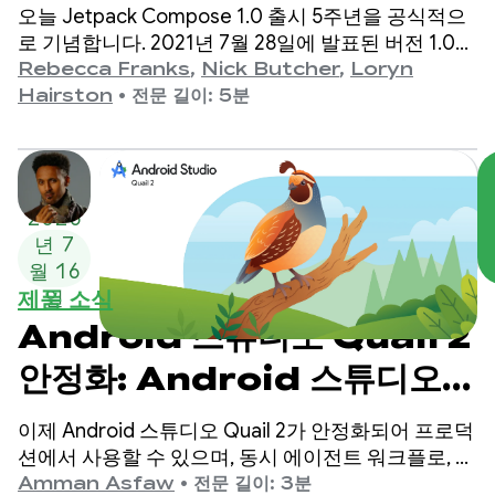
오늘 Jetpack Compose 1.0 출시 5주년을 공식적으
로 기념합니다. 2021년 7월 28일에 발표된 버전 1.0부
터 최신 1.11 출시까지, API가 수년에 걸쳐 크게 발전해
Rebecca Franks
,
Nick Butcher
,
Loryn
왔으며, 이 순간을 기념하고자 합니다.
Hairston
•
전문 길이: 5분
2026
년 7
월 16
제품 소식
일
Android 스튜디오 Quail 2
안정화: Android 스튜디오
AI 에이전트로 멀티태스크 실
이제 Android 스튜디오 Quail 2가 안정화되어 프로덕
행
션에서 사용할 수 있으며, 동시 에이전트 워크플로, 기
본적으로 통합된 메모리 누수 프로파일링, 컨텍스트
Amman Asfaw
•
전문 길이: 3분