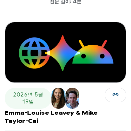
전문 길이: 4분
link
2026년 5월
19일
Emma-Louise Leavey
&
Mike
Taylor-Cai