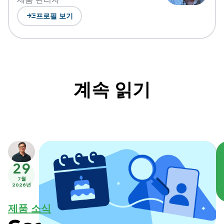
read_more
프로필 보기
계속 읽기
29
7월
2026년
제품 소식