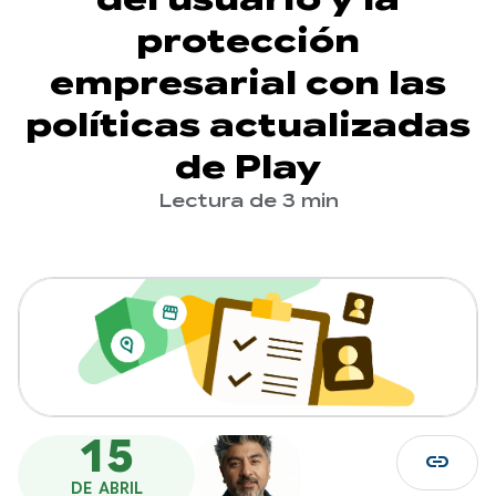
protección
empresarial con las
políticas actualizadas
de Play
Lectura de 3 min
15
link
DE ABRIL