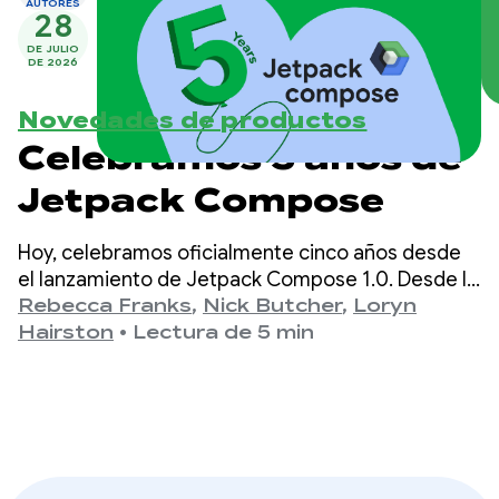
AUTORES
28
DE JULIO
DE 2026
Novedades de productos
Celebramos 5 años de
Jetpack Compose
Hoy, celebramos oficialmente cinco años desde
el lanzamiento de Jetpack Compose 1.0. Desde la
versión 1.0, anunciada el 28 de julio de 2021, hasta
Rebecca Franks
,
Nick Butcher
,
Loryn
nuestro lanzamiento más reciente, la versión 1.11,
Hairston
•
Lectura de 5 min
vimos que las APIs evolucionaron
significativamente a lo largo de los años, y nos
tomamos un momento para celebrarlo.