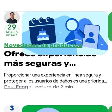
seguridad, como Credential Manager y
FLAG_SECURE.
29
DE JULIO
DE 2026
Novedades de productos
Ofrece experiencias
más seguras y
adecuadas para la
Proporcionar una experiencia en línea segura y
edad en Google Play
proteger a los usuarios de daños es una prioridad
principal en Google Play.
Paul Feng
•
Lectura de 2 min
3