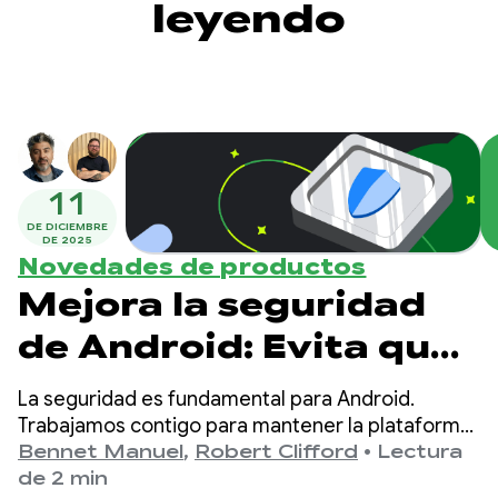
leyendo
11
DE DICIEMBRE
DE 2025
Novedades de productos
Mejora la seguridad
de Android: Evita que
el software malicioso
La seguridad es fundamental para Android.
espíe los datos de tu
Trabajamos contigo para mantener la plataforma
segura y proteger los datos de los usuarios
Bennet Manuel
,
Robert Clifford
•
Lectura
app
ofreciendo potentes herramientas y funciones de
de 2 min