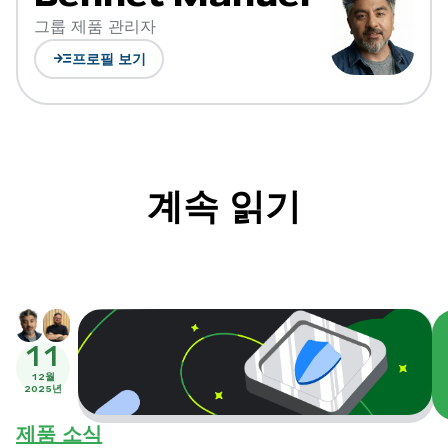
그룹 제품 관리자
read_more
프로필 보기
계속 읽기
11
12월
2025년
제품 소식