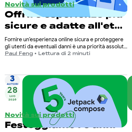
Novità sui prodotti
Offrire esperienze più
sicure e adatte all'età
su Google Play
Fornire un'esperienza online sicura e proteggere
gli utenti da eventuali danni è una priorità assoluta
per Google Play.
Paul Feng
•
Lettura di 2 minuti
3
AUTORI
28
LUG
2026
Novità sui prodotti
Festeggiamo i 5 anni