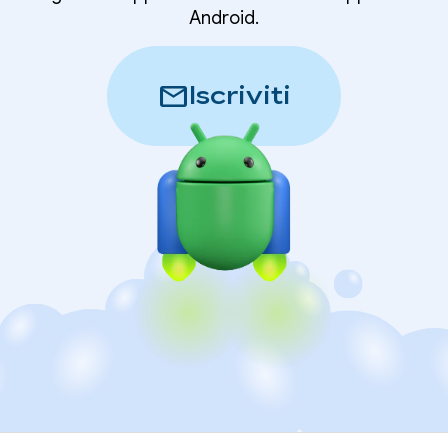
Android.
mail
Iscriviti