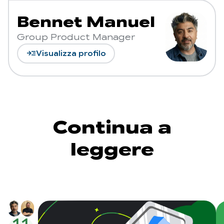
Bennet Manuel
Group Product Manager
read_more
Visualizza profilo
Continua a
leggere
11