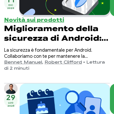
DIC
2025
Novità sui prodotti
Miglioramento della
sicurezza di Android:
impedire ai malware
La sicurezza è fondamentale per Android.
di spiare i dati delle
Collaboriamo con te per mantenere la
piattaforma sicura e proteggere i dati utente
Bennet Manuel
,
Robert Clifford
•
Lettura
app
offrendo potenti strumenti e funzionalità di
di 2 minuti
sicurezza, come Gestore delle credenziali e
FLAG_SECURE.
29
LUG
2026