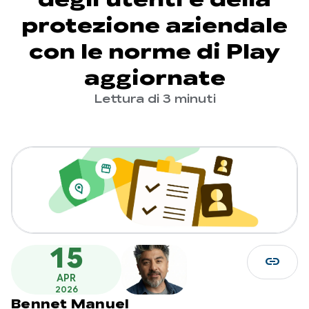
protezione aziendale
con le norme di Play
aggiornate
Lettura di 3 minuti
15
link
APR
2026
Bennet Manuel