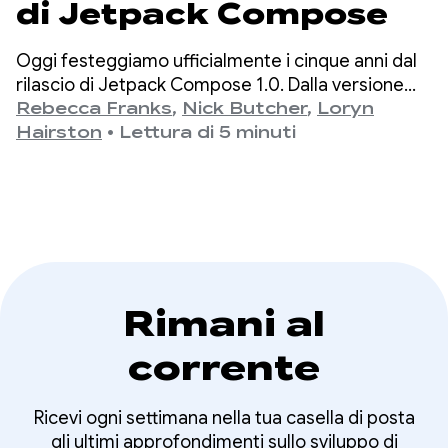
di Jetpack Compose
Oggi festeggiamo ufficialmente i cinque anni dal
rilascio di Jetpack Compose 1.0. Dalla versione
1.0, annunciata il 28 luglio 2021, alla nostra ultima
Rebecca Franks
,
Nick Butcher
,
Loryn
versione 1.11, abbiamo assistito a una significativa
Hairston
•
Lettura di 5 minuti
evoluzione delle API nel corso degli anni e ci
prendiamo un momento per festeggiare.
Rimani al
corrente
Ricevi ogni settimana nella tua casella di posta
gli ultimi approfondimenti sullo sviluppo di