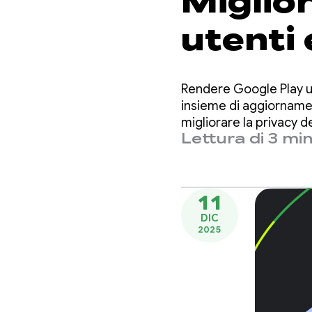
Miglior
utenti 
attivit
Rendere Google Play un
Google
insieme di aggiornamen
migliorare la privacy de
Lettura di 3 min
11
DIC
2025