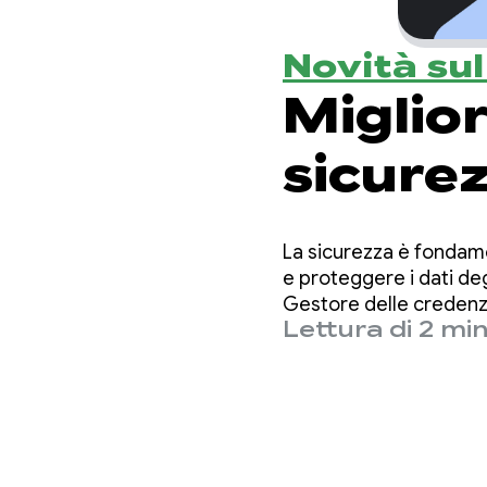
Novità su
Miglio
sicurez
impedi
La sicurezza è fondam
spiare 
e proteggere i dati deg
Gestore delle credenz
Lettura di 2 min