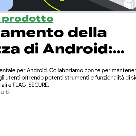
l prodotto
ramento della
za di Android:
sci ai malware di
entale per Android. Collaboriamo con te per mantenere
i dati delle app
li utenti offrendo potenti strumenti e funzionalità di 
iali e FLAG_SECURE.
uti