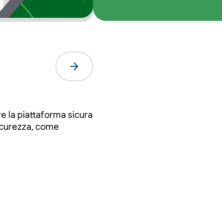
arrow_forward
 la piattaforma sicura
sicurezza, come