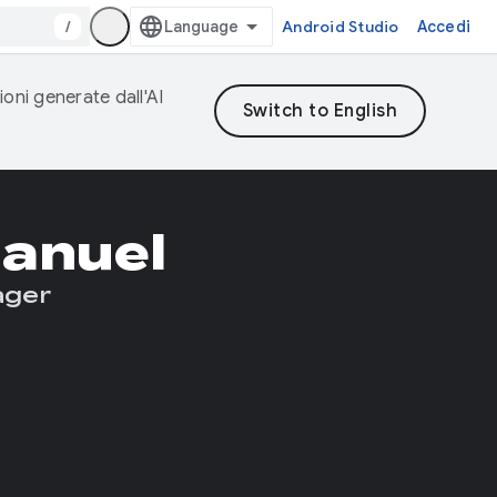
/
Android Studio
Accedi
ioni generate dall'AI
anuel
ager