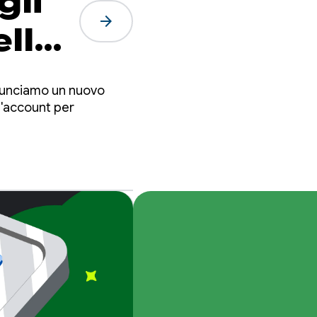
gli
arrow_forward
elle
nnunciamo un nuovo
l'account per