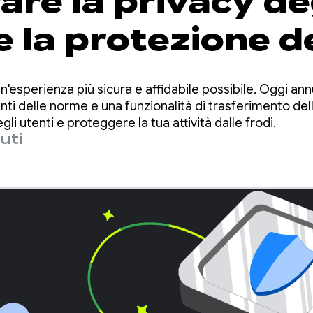
are la privacy de
e la protezione d
à con le norme di
'esperienza più sicura e affidabile possibile. Oggi a
 Play aggiornate
ti delle norme e una funzionalità di trasferimento del
gli utenti e proteggere la tua attività dalle frodi.
uti