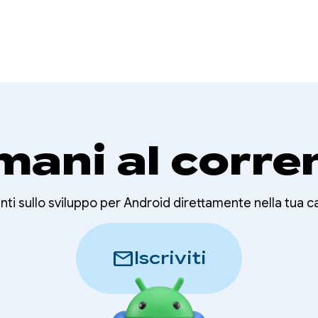
mani al corre
nti sullo sviluppo per Android direttamente nella tua c
mail
Iscriviti