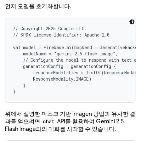
먼저 모델을 초기화합니다.
// Copyright 2025 Google LLC.

// SPDX-License-Identifier: Apache-2.0

val model = Firebase.ai(backend = GenerativeBacken
    modelName = "gemini-2.5-flash-image",

    // Configure the model to respond with text and
    generationConfig = generationConfig {

        responseModalities = listOf(ResponseModalit
        ResponseModality.IMAGE)

    }

위에서 설명한 마스크 기반 Imagen 방법과 유사한 결
과를 얻으려면
chat
API를 활용하여 Gemini 2.5
Flash Image와의 대화를 시작할 수 있습니다.