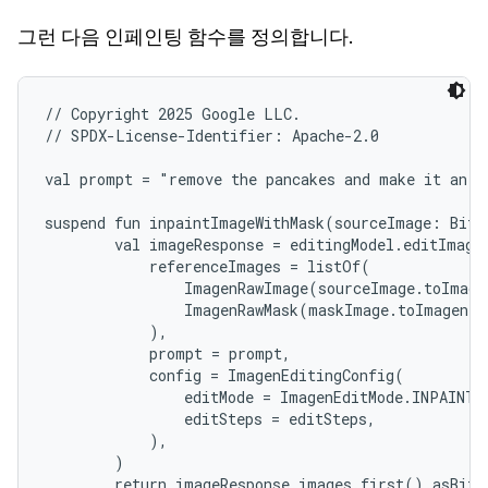
그런 다음 인페인팅 함수를 정의합니다.
// Copyright 2025 Google LLC.

// SPDX-License-Identifier: Apache-2.0

val prompt = "remove the pancakes and make it an om
suspend fun inpaintImageWithMask(sourceImage: Bitm
        val imageResponse = editingModel.editImage(
            referenceImages = listOf(

                ImagenRawImage(sourceImage.toImage
                ImagenRawMask(maskImage.toImagenIn
            ),

            prompt = prompt,

            config = ImagenEditingConfig(

                editMode = ImagenEditMode.INPAINT_I
                editSteps = editSteps,

            ),

        )

        return imageResponse.images.first().asBitm