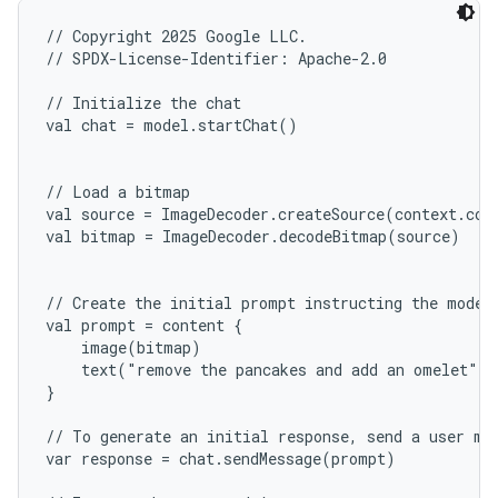
// Copyright 2025 Google LLC.

// SPDX-License-Identifier: Apache-2.0

// Initialize the chat

val chat = model.startChat()

// Load a bitmap

val source = ImageDecoder.createSource(context.cont
val bitmap = ImageDecoder.decodeBitmap(source)

// Create the initial prompt instructing the model 
val prompt = content {

    image(bitmap)

    text("remove the pancakes and add an omelet")

}

// To generate an initial response, send a user mes
var response = chat.sendMessage(prompt)
