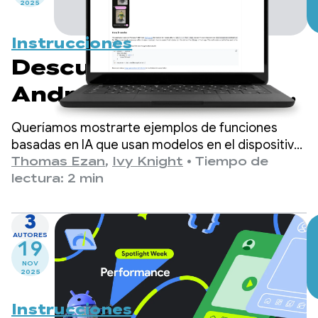
2025
Instrucciones
Descubre la IA en
Android con nuestra
aplicación de catálogo
Queríamos mostrarte ejemplos de funciones
de muestra
basadas en IA que usan modelos en el dispositivo
y en la nube, así como inspirarte para que crees
Thomas Ezan
,
Ivy Knight
•
Tiempo de
experiencias atractivas para tus usuarios.
lectura: 2 min
3
AUTORES
19
NOV
2025
Instrucciones