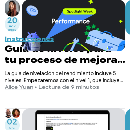
20
NOV
2025
Instrucciones
Guía de niveles para
tu proceso de mejora
del rendimiento
La guía de nivelación del rendimiento incluye 5
niveles. Empezaremos con el nivel 1, que incluye
herramientas de rendimiento que requieren un
Alice Yuan
•
Lectura de 9 minutos
esfuerzo mínimo de adopción, y llegaremos hasta
el nivel 5, ideal para aplicaciones que tienen los
recursos necesarios para mantener un marco de
rendimiento personalizado.
02
DIC.