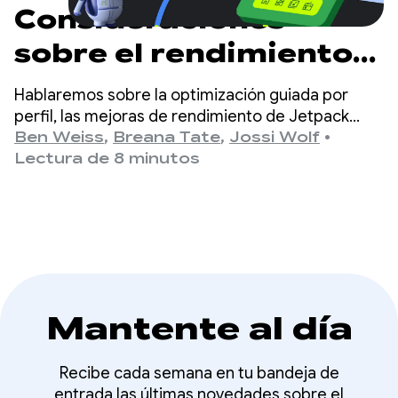
Consideraciones
sobre el rendimiento
más detalladas
Hablaremos sobre la optimización guiada por
perfil, las mejoras de rendimiento de Jetpack
Compose y las consideraciones sobre el trabajo
Ben Weiss
,
Breana Tate
,
Jossi Wolf
•
detrás de las cámaras.
Lectura de 8 minutos
Mantente al día
Recibe cada semana en tu bandeja de
entrada las últimas novedades sobre el