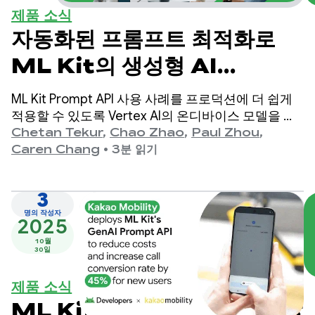
제품 소식
자동화된 프롬프트 최적화로
ML Kit의 생성형 AI
Prompt API의 품질을 개선
ML Kit Prompt API 사용 사례를 프로덕션에 더 쉽게
하는 방법
적용할 수 있도록 Vertex AI의 온디바이스 모델을 타
겟팅하는 자동화된 프롬프트 최적화 (APO)를 발표하
Chetan Tekur
,
Chao Zhao
,
Paul Zhou
,
게 되어 기쁩니다. 자동화된 프롬프트 최적화는 사용
Caren Chang
•
3분 읽기
사례에 가장 적합한 프롬프트를 자동으로 찾는 데 도
움이 되는 도구입니다.
3
명의 작성자
2025
10월
30일
제품 소식
ML Kit의 Prompt API: 맞