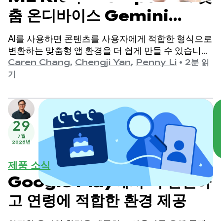
춤 온디바이스 Gemini
Nano 환경 제공
AI를 사용하면 콘텐츠를 사용자에게 적합한 형식으로
변환하는 맞춤형 앱 환경을 더 쉽게 만들 수 있습니다.
이전에 개발자는 요약 및 이미지 설명과 같은 특정 사
Caren Chang
,
Chengji Yan
,
Penny Li
•
2분 읽
용 사례에 맞게 조정된 ML Kit 생성형 AI API를 통해
기
Gemini Nano와 통합할 수 있었습니다.
29
7월
2026년
제품 소식
Google Play에서 더 안전하
고 연령에 적합한 환경 제공