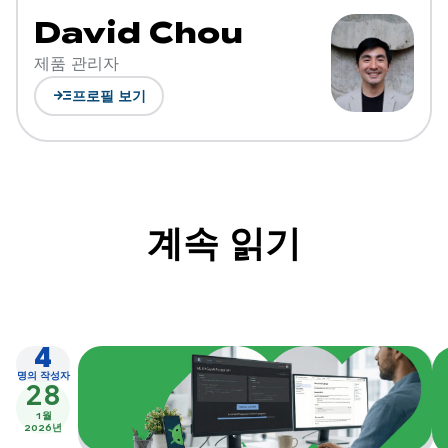
David Chou
제품 관리자
read_more
프로필 보기
계속 읽기
4
명의 작성자
28
1월
2026년