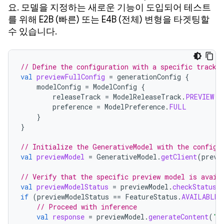
요. 모델을 지정하는 새로운 기능이 도입되어 테스트
를 위해 E2B (빠른) 또는 E4B (전체) 변형을 타겟팅할
수 있습니다.
// Define the configuration with a specific track 
val
previewFullConfig
=
generationConfig
{
modelConfig
=
ModelConfig
{
releaseTrack
=
ModelReleaseTrack
.
PREVIEW
preference
=
ModelPreference
.
FULL
}
}
// Initialize the GenerativeModel with the configu
val
previewModel
=
GenerativeModel
.
getClient
(
previ
// Verify that the specific preview model is avail
val
previewModelStatus
=
previewModel
.
checkStatus
(
if
(
previewModelStatus
==
FeatureStatus
.
AVAILABLE
)
// Proceed with inference
val
response
=
previewModel
.
generateContent
(
"I