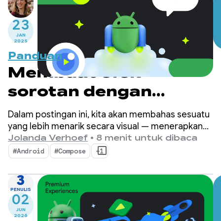
23
JAN
2025
Panduan
Membuat efek
sorotan dengan
CameraX dan Jetpack
Dalam postingan ini, kita akan membahas sesuatu
Compose
yang lebih menarik secara visual — menerapkan
efek sorotan di atas pratinjau kamera,
Jolanda Verhoef
•
8 menit untuk dibaca
menggunakan deteksi wajah sebagai dasar untuk
#Android
#Compose
+1
efek tersebut.
3
PENULIS
02
JUN
2026