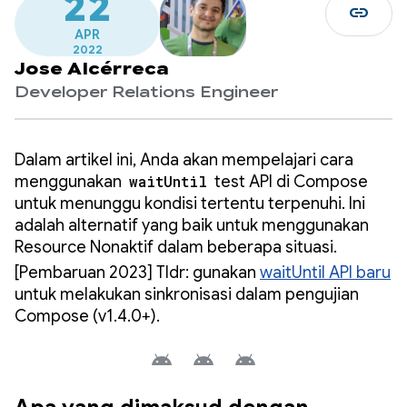
22
link
APR
2022
Jose Alcérreca
Developer Relations Engineer
Dalam artikel ini, Anda akan mempelajari cara
menggunakan
waitUntil
test API di Compose
untuk menunggu kondisi tertentu terpenuhi. Ini
adalah alternatif yang baik untuk menggunakan
Resource Nonaktif dalam beberapa situasi.
[Pembaruan 2023] Tldr: gunakan
waitUntil API baru
untuk melakukan sinkronisasi dalam pengujian
Compose (v1.4.0+).