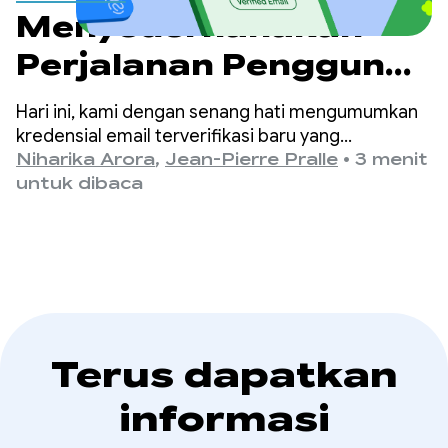
Menyederhanakan
Perjalanan Pengguna
dengan Email
Hari ini, kami dengan senang hati mengumumkan
Terverifikasi melalui
kredensial email terverifikasi baru yang
dikeluarkan oleh Google, yang kini dapat diambil
Niharika Arora
,
Jean-Pierre Pralle
•
3 menit
Credential Manager
langsung oleh developer dari Credential Manager
untuk dibaca
Digital Credential API Android.
Terus dapatkan
informasi