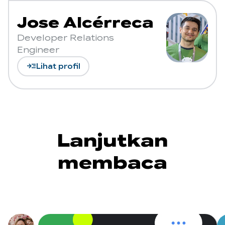
Jose Alcérreca
Developer Relations
Engineer
read_more
Lihat profil
Lanjutkan
membaca