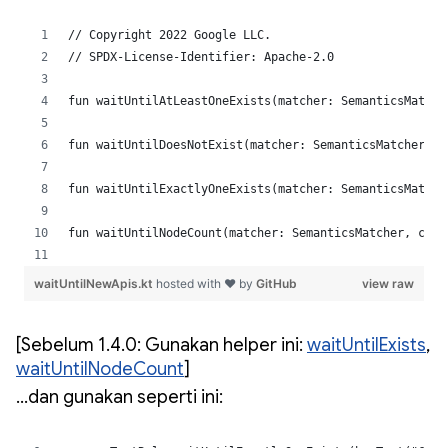
[Sebelum 1.4.0: Gunakan helper ini:
waitUntilExists
,
waitUntilNodeCount
]
…dan gunakan seperti ini: