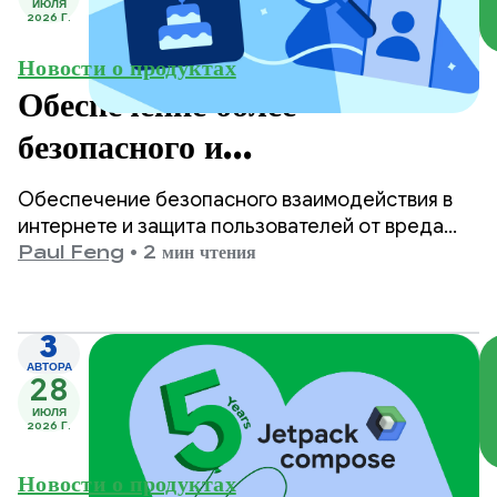
ИЮЛЯ
2026 Г.
Новости о продуктах
Обеспечение более
безопасного и
соответствующего возрасту
Обеспечение безопасного взаимодействия в
контента в Google Play.
интернете и защита пользователей от вреда
являются одними из главных приоритетов
Paul Feng
•
2 мин чтения
Google Play.
3
АВТОРА
28
ИЮЛЯ
2026 Г.
Новости о продуктах