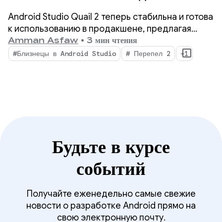
помощью агента
Android Studio Quail 2 теперь стабильна и готова
искусственного интеллекта
к использованию в продакшене, предлагая
вашему IDE новые возможности благодаря
Amman Asfaw
•
3 мин чтения
Android Studio.
параллельным агентным рабочим процессам,
#Близнецы в Android Studio
# Перепел 2
+1
встроенному профилированию утечек памяти и
контекстно-зависимому устранению сбоев.
Будьте в курсе
событий
Получайте еженедельно самые свежие
новости о разработке Android прямо на
свою электронную почту.