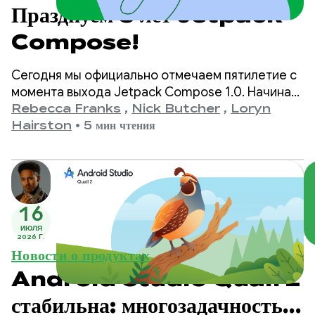
Празднуем 5 лет Jetpack
Compose!
Сегодня мы официально отмечаем пятилетие с
момента выхода Jetpack Compose 1.0. Начиная
с версии 1.0, анонсированной 28 июля 2021 года,
Rebecca Franks
,
Nick Butcher
,
Loryn
и заканчивая нашей последней версией 1.11, мы
Hairston
•
5 мин чтения
стали свидетелями значительного развития API,
и мы хотим отметить это событие.
16
ИЮЛЯ
2026 Г.
Новости о продуктах
Android Studio Quail 2
стабильна: многозадачность с