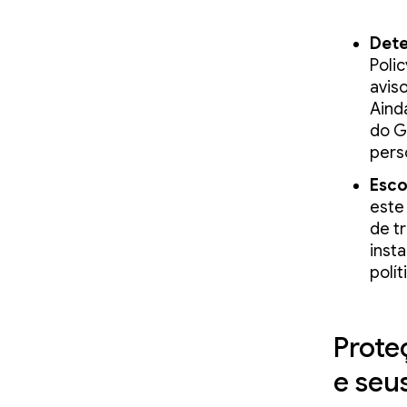
Dete
Poli
avis
Aind
do G
pers
Esco
este
de t
inst
polít
Prote
e seu