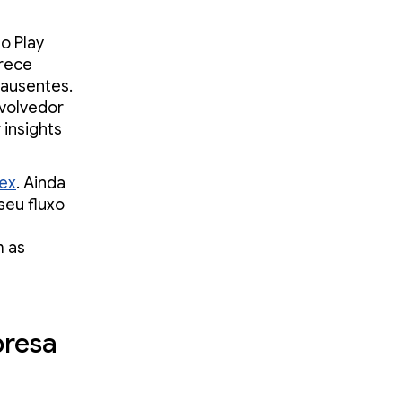
o Play
erece
 ausentes.
volvedor
 insights
ex
. Ainda
seu fluxo
m as
presa