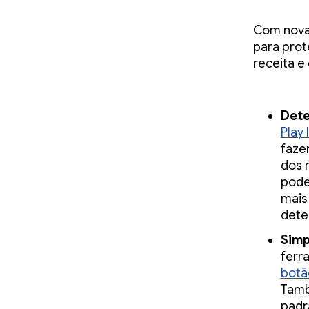
Com novas
para prot
receita e
Dete
Play 
faze
dos 
pode
mais
dete
Simp
ferr
botã
Tam
padr