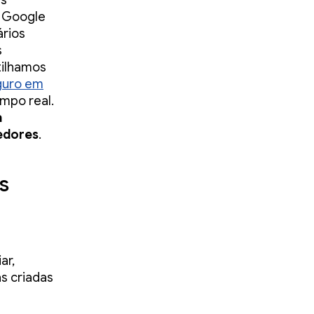
as
o Google
ários
s
tilhamos
guro em
mpo real.
a
edores
.
s
ar,
s criadas