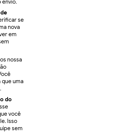
 envio.
 de
rificar se
ma nova
iver em
 sem
os nossa
ção
 Você
ra que uma
.
ro do
esse
que você
e. Isso
quipe sem