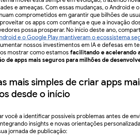
stema móvel está sempre em evolução, trazendo nov
dades e ameaças. Com essas mudanças, o Android e 
inuam comprometidos em garantir que bilhões de usu
roveitar os apps com confiança e que a inovação do
edores possa prosperar. No início deste ano, compar
ndroid e o Google Play mantiveram o ecossistema se
umentar nossos investimentos em IA e defesas em te
mos mostrar como estamos
facilitando e acelerando 
ão de apps mais seguros para milhões de desenvolv
s mais simples de criar apps mai
os desde o início
ar você a identificar possíveis problemas antes de envi
ntegrando insights e novas orientações personalizada
sua jornada de publicação: