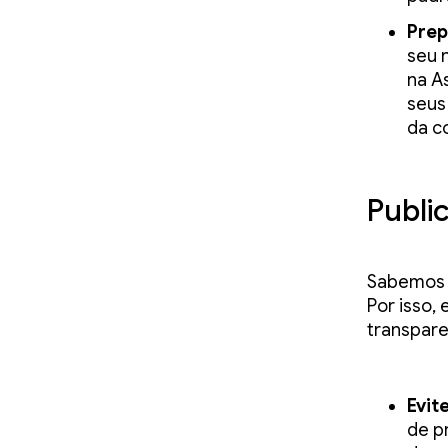
Prep
seu 
na A
seus
da c
Publi
Sabemos c
Por isso,
transpare
Evit
de p