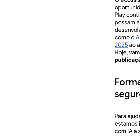
O ecossi
oportuni
Play cont
possam ap
desenvolv
como o
A
2025
ao a
Hoje, va
publicaç
Forma
segur
Para ajud
estamos i
com IA à 