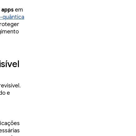
e apps
em
s-quântica
proteger
gimento
sível
visível.
do e
ficações
essárias