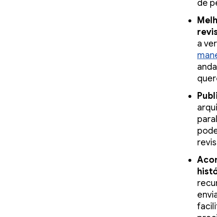
de p
Melh
revi
a ve
mane
anda
quer
Publ
arqu
paral
pode
revi
Acom
hist
recu
envi
faci