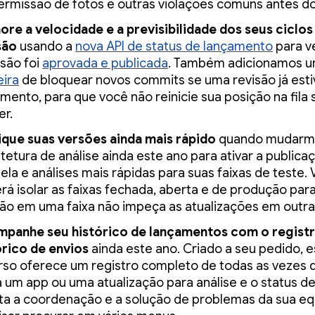
ermissão de fotos e outras violações comuns antes do
ore a velocidade e a previsibilidade dos seus ciclos
são
usando a
nova API de status de lançamento
para ve
rsão foi
aprovada e publicada
. Também adicionamos u
ira
de bloquear novos commits se uma revisão já est
mento, para que você não reinicie sua posição na fila
er.
ique suas versões ainda mais rápido
quando mudarm
itetura de análise ainda este ano para ativar a publica
ela e análises mais rápidas para suas faixas de teste.
rá isolar as faixas fechada, aberta e de produção pa
são em uma faixa não impeça as atualizações em outra
panhe seu histórico de lançamentos com o regist
órico de envios
ainda este ano. Criado a seu pedido, 
rso oferece um registro completo de todas as vezes 
a um app ou uma atualização para análise e o status del
lita a coordenação e a solução de problemas da sua e