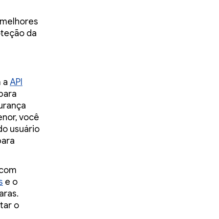
 melhores
oteção da
 a
API
para
gurança
nor, você
do usuário
para
com
s
e o
aras.
tar o